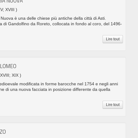
RIA NUOVA
V; XVIII )
Nuova è una delle chiese più antiche della città di Asti.
pala di Gandolfino da Roreto, collocata in fondo al coro, del 1496-
Lire tout
TOLOMEO
 XVIII; XIX )
medioevale modificata in forme barocche nel 1754 e negli anni
ne di una nuova facciata in posizione differente da quella
Lire tout
NZO