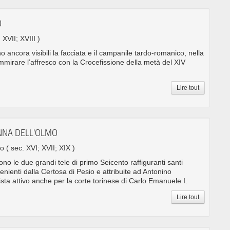
O
; XVII; XVIII )
ono ancora visibili la facciata e il campanile tardo-romanico, nella
mmirare l’affresco con la Crocefissione della metà del XIV
Lire tout
NNA DELL'OLMO
no
( sec. XVI; XVII; XIX )
ono le due grandi tele di primo Seicento raffiguranti santi
enienti dalla Certosa di Pesio e attribuite ad Antonino
ista attivo anche per la corte torinese di Carlo Emanuele I.
Lire tout