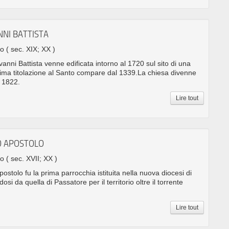
NNI BATTISTA
no
( sec. XIX; XX )
anni Battista venne edificata intorno al 1720 sul sito di una
ima titolazione al Santo compare dal 1339.La chiesa divenne
 1822.
Lire tout
RO APOSTOLO
no
( sec. XVII; XX )
ostolo fu la prima parrocchia istituita nella nuova diocesi di
i da quella di Passatore per il territorio oltre il torrente
Lire tout