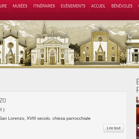
TURE
MUSÉES
ITINÉRAIRES
EVÉNEMENTS
ACCUEIL
BÉNÉVOLES
 lors de la collecte
Vos choix en matière de confidenti
NZO
I )
 San Lorenzo, XVIII secolo, chiesa parrocchiale
Lire tout