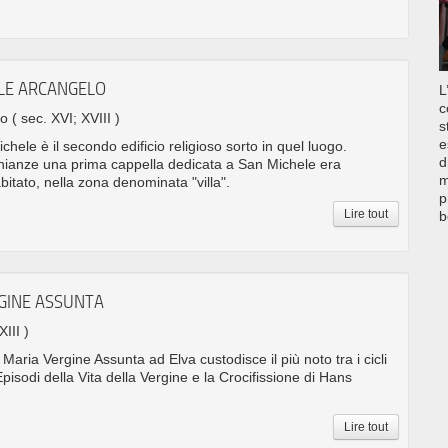
ELE ARCANGELO
L
c
no
( sec. XVI; XVIII )
s
e
chele è il secondo edificio religioso sorto in quel luogo.
d
nianze una prima cappella dedicata a San Michele era
m
bitato, nella zona denominata "villa".
p
Lire tout
b
RGINE ASSUNTA
XIII )
Maria Vergine Assunta ad Elva custodisce il più noto tra i cicli
 Episodi della Vita della Vergine e la Crocifissione di Hans
Lire tout