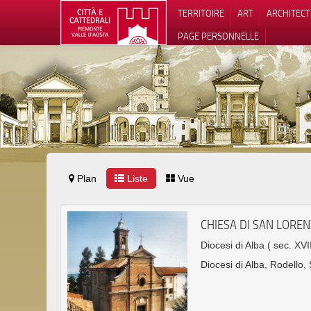
TERRITOIRE
ART
ARCHITEC
PAGE PERSONNELLE
Plan
Liste
Vue
Notification
CHIESA DI SAN LORE
Diocesi di Alba
( sec. XVII
Diocesi di Alba, Rodello,