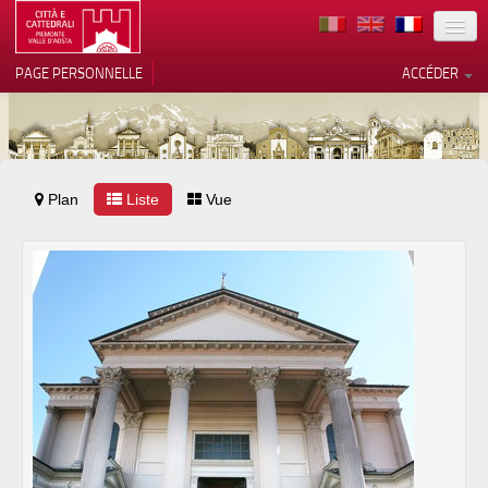
TERRITOIRE
PAGE PERSONNELLE
ACCÉDER
ART
ARCHITECTURE
MUSÉES
Plan
Liste
Vos choix en matière de
Vue
confidentialité
ITINÉRAIRES
Notification lors de la collecte
EVÉNEMENTS
ACCUEIL
BÉNÉVOLES
CONTACTS
PRESS