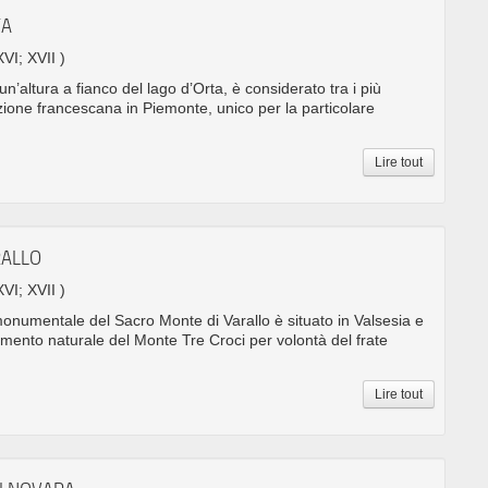
TA
XVI; XVII )
n’altura a fianco del lago d’Orta, è considerato tra i più
zione francescana in Piemonte, unico per la particolare
Lire tout
RALLO
XVI; XVII )
onumentale del Sacro Monte di Varallo è situato in Valsesia e
amento naturale del Monte Tre Croci per volontà del frate
Lire tout