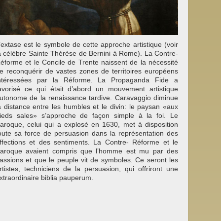
’extase est le symbole de cette approche artistique (voir
a célèbre Sainte Thérèse de Bernini à Rome). La Contre-
éforme et le Concile de Trente naissent de la nécessité
e reconquérir de vastes zones de territoires européens
ntéressées par la Réforme. La Propaganda Fide a
avorisé ce qui était d’abord un mouvement artistique
utonome de la renaissance tardive. Caravaggio diminue
a distance entre les humbles et le divin: le paysan «aux
ieds sales» s’approche de façon simple à la foi. Le
aroque, celui qui a explosé en 1630, met à disposition
oute sa force de persuasion dans la représentation des
ffections et des sentiments. La Contre- Réforme et le
aroque avaient compris que l’homme est mu par des
assions et que le peuple vit de symboles. Ce seront les
rtistes, techniciens de la persuasion, qui offriront une
xtraordinaire biblia pauperum.