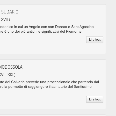
O SUDARIO
 XVII )
sindonico in cui un Angelo con san Donato e Sant'Agostino
e è uno dei più antichi e significativi del Piemonte.
Lire tout
OMODOSSOLA
XVII; XIX )
nte del Calvario prevede una processionale che partendo dai
tarella permette di raggiungere il santuario del Santissimo
Lire tout