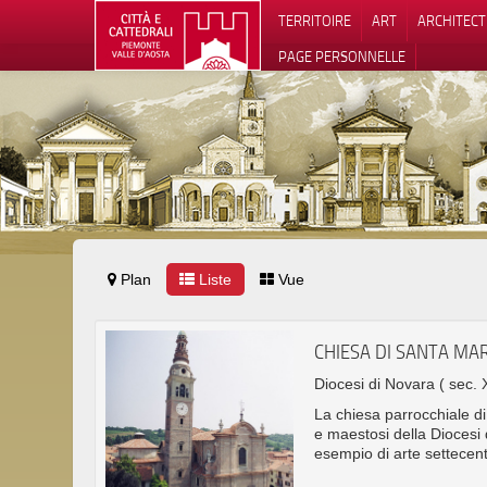
TERRITOIRE
ART
ARCHITEC
PAGE PERSONNELLE
Plan
Liste
Vue
Notification
CHIESA DI SANTA MA
Diocesi di Novara
( sec. 
La chiesa parrocchiale di
e maestosi della Diocesi 
esempio di arte settecen