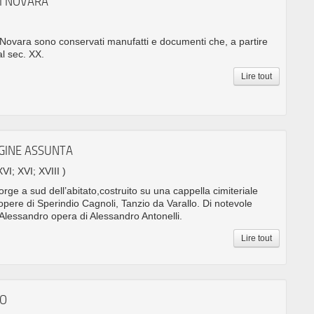
I NOVARA
ovara sono conservati manufatti e documenti che, a partire
al sec. XX.
Lire tout
RGINE ASSUNTA
XVI; XVI; XVIII )
orge a sud dell’abitato,costruito su una cappella cimiteriale
o opere di Sperindio Cagnoli, Tanzio da Varallo. Di notevole
 Alessandro opera di Alessandro Antonelli.
Lire tout
IO