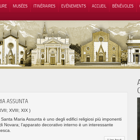
TURE
MUSÉES
ITINÉRAIRES
EVÉNEMENTS
ACCUEIL
BÉNÉVOLES
 lors de la collecte
Vos choix en matière de confidenti
RIA ASSUNTA
XVII; XVIII; XIX )
 Santa Maria Assunta è uno degli edifici religiosi più imponenti
di Novara; l’apparato decorativo interno è un interessante
tesca.