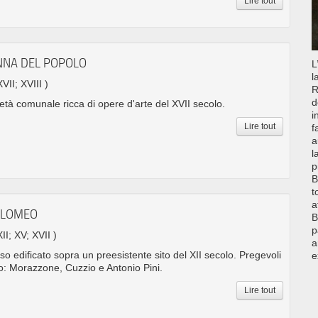
Lire tout
NNA DEL POPOLO
L
l
XVII; XVIII )
R
d
rietà comunale ricca di opere d'arte del XVII secolo.
i
Lire tout
f
a
l
p
B
t
a
TOLOMEO
B
p
XII; XV; XVII )
a
oso edificato sopra un preesistente sito del XII secolo. Pregevoli
e
rno: Morazzone, Cuzzio e Antonio Pini.
Lire tout