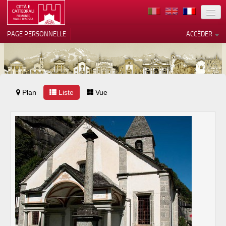
TERRITOIRE
PAGE PERSONNELLE
ACCÉDER
ART
ARCHITECTURE
MUSÉES
Plan
Liste
Vos choix en matière de
Vue
confidentialité
ITINÉRAIRES
Notification lors de la collecte
EVÉNEMENTS
ACCUEIL
BÉNÉVOLES
CONTACTS
PRESS