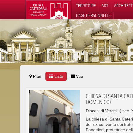
TERRITOIRE
ART
ARCHITEC
PAGE PERSONNELLE
Plan
Liste
Vue
Notification
CHIESA DI SANTA CAT
DOMENICO)
Diocesi di Vercelli
( sec. 
La chiesa di Santa Cater
dell’ex convento dei frat
Panattieri, protettrice dell