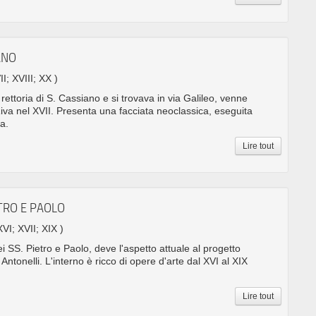
ANO
II; XVIII; XX )
rettoria di S. Cassiano e si trovava in via Galileo, venne
 Riva nel XVII. Presenta una facciata neoclassica, eseguita
a.
Lire tout
ETRO E PAOLO
XVI; XVII; XIX )
i SS. Pietro e Paolo, deve l'aspetto attuale al progetto
 Antonelli. L'interno è ricco di opere d'arte dal XVI al XIX
Lire tout