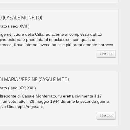
PO (CASALE MONF.TO)
rrato
( sec. XVII )
orge nel cuore della Città, adiacente al complesso dall’Ex
ne esterna è proiettata al neoclassico, con qualche
rocco, il suo interno invece ha stile più propriamente barocco.
Lire tout
I MARIA VERGINE (CASALE M.TO)
rrato
( sec. XX; XXI )
ltreponte di Casale Monferrato, fu eretta civilmente il 17
i un voto fatto il 28 maggio 1944 durante la seconda guerra
covo Giuseppe Angrisani,
Lire tout