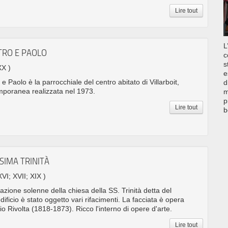
Lire tout
L
ETRO E PAOLO
c
s
XX )
e
 e Paolo è la parrocchiale del centro abitato di Villarboit,
d
mporanea realizzata nel 1973.
m
p
Lire tout
b
SIMA TRINITÀ
XVI; XVII; XIX )
azione solenne della chiesa della SS. Trinità detta del
dificio è stato oggetto vari rifacimenti. La facciata è opera
o Rivolta (1818-1873). Ricco l'interno di opere d'arte.
Lire tout