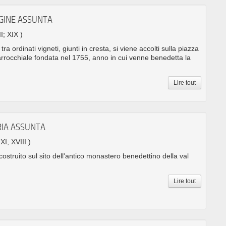
RGINE ASSUNTA
I; XIX )
ra ordinati vigneti, giunti in cresta, si viene accolti sulla piazza
arrocchiale fondata nel 1755, anno in cui venne benedetta la
Lire tout
RIA ASSUNTA
 XI; XVIII )
struito sul sito dell'antico monastero benedettino della val
Lire tout