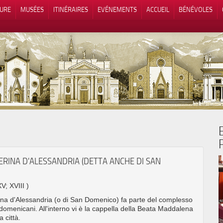
TURE
MUSÉES
ITINÉRAIRES
EVÉNEMENTS
ACCUEIL
BÉNÉVOLES
 lors de la collecte
Vos choix en matière de confidenti
ERINA D'ALESSANDRIA (DETTA ANCHE DI SAN
XV; XVIII )
ina d'Alessandria (o di San Domenico) fa parte del complesso
i domenicani. All'interno vi è la cappella della Beata Maddalena
a città.