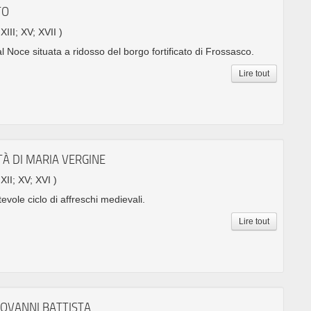
TO
 XIII; XV; XVII )
al Noce situata a ridosso del borgo fortificato di Frossasco.
Lire tout
TÀ DI MARIA VERGINE
 XII; XV; XVI )
evole ciclo di affreschi medievali.
Lire tout
IOVANNI BATTISTA