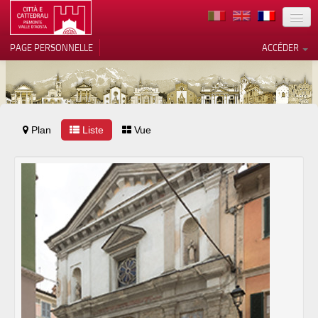
TERRITOIRE
PAGE PERSONNELLE
ACCÉDER
ART
ARCHITECTURE
MUSÉES
Plan
Liste
Vos choix en matière de
Vue
confidentialité
ITINÉRAIRES
Notification lors de la collecte
EVÉNEMENTS
ACCUEIL
BÉNÉVOLES
CONTACTS
PRESS