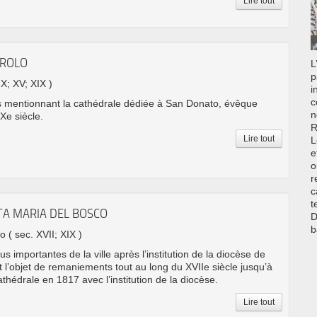
Lire tout
EROLO
L
p
 X; XV; XIX )
i
c
es mentionnant la cathédrale dédiée à San Donato, évêque
n
 Xe siècle.
R
Lire tout
L
e
o
r
c
t
TA MARIA DEL BOSCO
D
b
no
( sec. XVII; XIX )
us importantes de la ville après l’institution de la diocèse de
 l’objet de remaniements tout au long du XVIIe siècle jusqu’à
thédrale en 1817 avec l’institution de la diocèse.
Lire tout