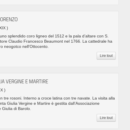
LORENZO
XIX )
a uno splendido coro ligneo del 1512 e la pala d’altare con S.
ittore Claudio Francesco Beaumont nel 1766. La cattedrale ha
ro neogotco nell'Ottocento.
Lire tout
LIA VERGINE E MARTIRE
IX )
on tre rosoni. Interno a croce latina con tre navate. La visita alla
nta Giulia Vergine e Martire è gestita dall’Associazione
 Giulia di Barolo.
Lire tout