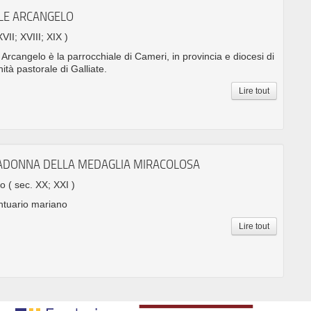
ELE ARCANGELO
XVII; XVIII; XIX )
Arcangelo è la parrocchiale di Cameri, in provincia e diocesi di
nità pastorale di Galliate.
Lire tout
ADONNA DELLA MEDAGLIA MIRACOLOSA
no
( sec. XX; XXI )
ntuario mariano
Lire tout