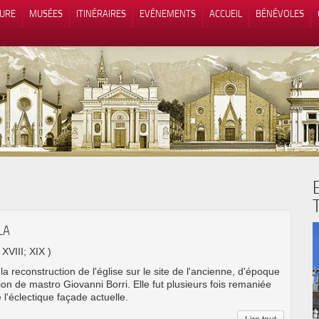
TURE
MUSÉES
ITINÉRAIRES
EVÉNEMENTS
ACCUEIL
BÉNÉVOLES
 lors de la collecte
Vos choix en matière de confidenti
LA
; XVIII; XIX )
 reconstruction de l'église sur le site de l'ancienne, d'époque
ion de mastro Giovanni Borri. Elle fut plusieurs fois remaniée
 l'éclectique façade actuelle.