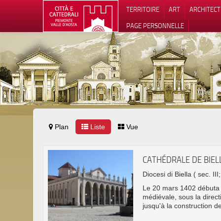
TERRITOIRE
ART
ARCHITEC
PAGE PERSONNELLE
Plan
Liste
Vue
Notification
CATHÉDRALE DE BIEL
Diocesi di Biella
( sec. III
Le 20 mars 1402 débuta la
médiévale, sous la direct
jusqu'à la construction de