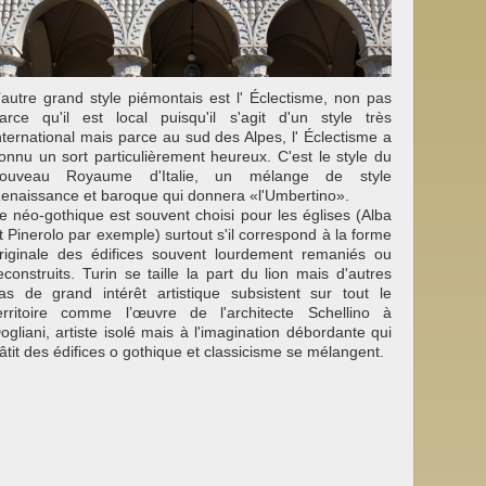
’autre grand style piémontais est l' Éclectisme, non pas
arce qu'il est local puisqu'il s'agit d'un style très
nternational mais parce au sud des Alpes, l' Éclectisme a
onnu un sort particulièrement heureux. C'est le style du
ouveau Royaume d'Italie, un mélange de style
enaissance et baroque qui donnera «l'Umbertino».
e néo-gothique est souvent choisi pour les églises (Alba
t Pinerolo par exemple) surtout s'il correspond à la forme
riginale des édifices souvent lourdement remaniés ou
econstruits. Turin se taille la part du lion mais d'autres
as de grand intérêt artistique subsistent sur tout le
erritoire comme l’œuvre de l'architecte Schellino à
ogliani, artiste isolé mais à l'imagination débordante qui
âtit des édifices o gothique et classicisme se mélangent.