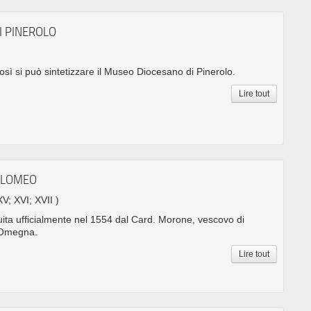
I PINEROLO
così si può sintetizzare il Museo Diocesano di Pinerolo.
Lire tout
TOLOMEO
XV; XVI; XVII )
uita ufficialmente nel 1554 dal Card. Morone, vescovo di
 Omegna.
Lire tout