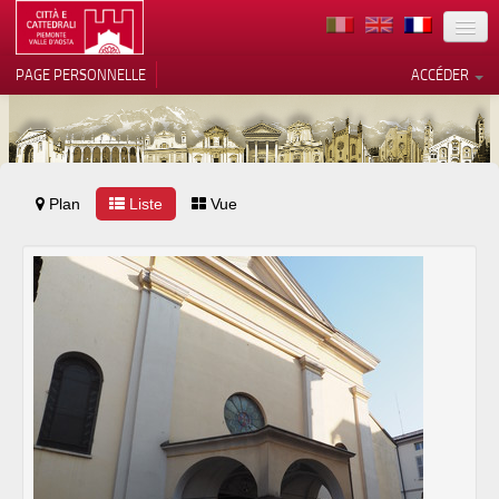
TERRITOIRE
PAGE PERSONNELLE
ACCÉDER
ART
ARCHITECTURE
MUSÉES
Plan
Liste
Vos choix en matière de
Vue
confidentialité
ITINÉRAIRES
Notification lors de la collecte
EVÉNEMENTS
ACCUEIL
BÉNÉVOLES
CONTACTS
PRESS