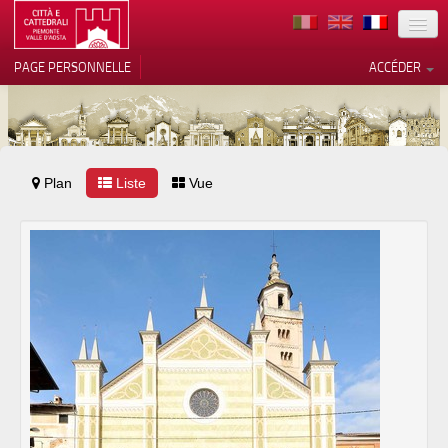
TERRITOIRE
PAGE PERSONNELLE
ACCÉDER
ART
ARCHITECTURE
MUSÉES
Plan
Liste
Vos choix en matière de
Vue
confidentialité
ITINÉRAIRES
Notification lors de la collecte
EVÉNEMENTS
ACCUEIL
BÉNÉVOLES
CONTACTS
PRESS