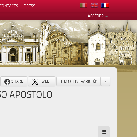
CONTACTS
PRESS
ACCÉDER
alité
SHARE
TWEET
IL MIO ITINERARIO
?
SO APOSTOLO