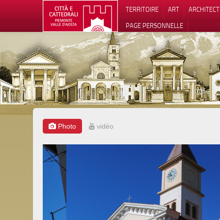
TERRITOIRE
ART
ARCHITEC
PAGE PERSONNELLE
Photo
vidéo
Notification