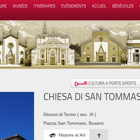
TURE
MUSÉES
ITINÉRAIRES
EVÉNEMENTS
ACCUEIL
BÉNÉVOLES
 lors de la collecte
Vos choix en matière de confidenti
CULTURA A PORTE APERTE
CHIESA DI SAN TOMMA
Diocesi di Torino
( sec. XI )
Piazza San Tommaso, Busano
Histoire et Art