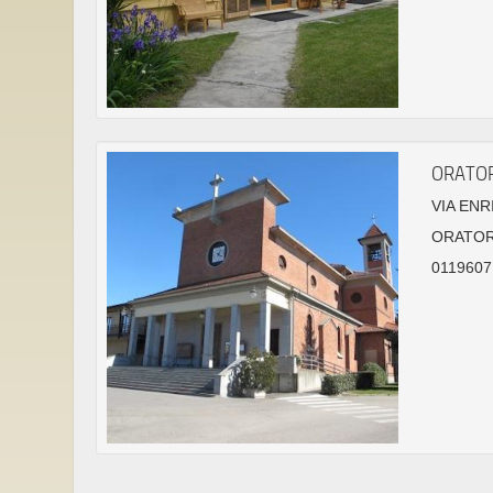
ORATOR
VIA ENR
ORATOR
0119607