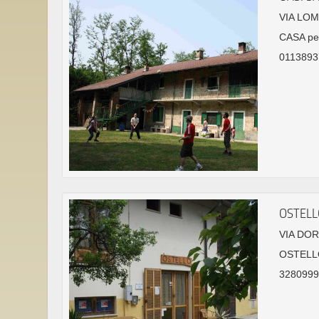
VIA LO
CASA pe
01138937
OSTELL
VIA DOR
OSTELL
32809995