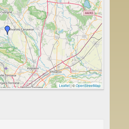
Leaflet
|
©
OpenStreetMap