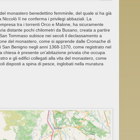
 del monastero benedettino femminile, del quale si ha già
Niccolò II ne conferma i privilegi abbaziali. La
compresa tra i torrenti Orco e Malone, ha sicuramente
ia distante pochi chilometri da Busano, creata a partire
. San Tommaso subisce nei secoli il declassamento a
zione del monastero, come si apprende dalle Cronache di
di San Benigno negli anni 1368-1370, come registrato nel
lla chiesa è presente un'abitazione privata che occupa
stro e gli edifici collegati alla vita del monastero, come
ttoli disposti a spina di pesce, inglobati nella muratura