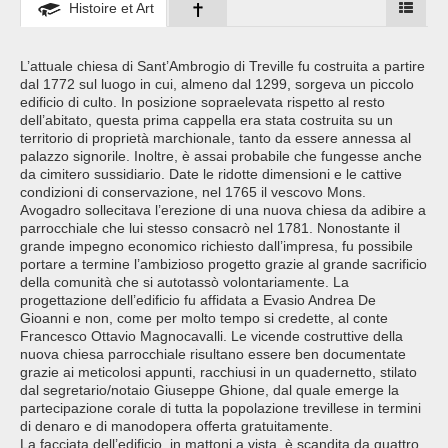
Histoire et Art
L’attuale chiesa di Sant’Ambrogio di Treville fu costruita a partire
dal 1772 sul luogo in cui, almeno dal 1299, sorgeva un piccolo
edificio di culto. In posizione sopraelevata rispetto al resto
dell’abitato, questa prima cappella era stata costruita su un
territorio di proprietà marchionale, tanto da essere annessa al
palazzo signorile. Inoltre, è assai probabile che fungesse anche
da cimitero sussidiario. Date le ridotte dimensioni e le cattive
condizioni di conservazione, nel 1765 il vescovo Mons.
Avogadro sollecitava l’erezione di una nuova chiesa da adibire a
parrocchiale che lui stesso consacrò nel 1781. Nonostante il
grande impegno economico richiesto dall’impresa, fu possibile
portare a termine l’ambizioso progetto grazie al grande sacrificio
della comunità che si autotassò volontariamente. La
progettazione dell’edificio fu affidata a Evasio Andrea De
Gioanni e non, come per molto tempo si credette, al conte
Francesco Ottavio Magnocavalli. Le vicende costruttive della
nuova chiesa parrocchiale risultano essere ben documentate
grazie ai meticolosi appunti, racchiusi in un quadernetto, stilato
dal segretario/notaio Giuseppe Ghione, dal quale emerge la
partecipazione corale di tutta la popolazione trevillese in termini
di denaro e di manodopera offerta gratuitamente.
La facciata dell’edificio, in mattoni a vista, è scandita da quattro