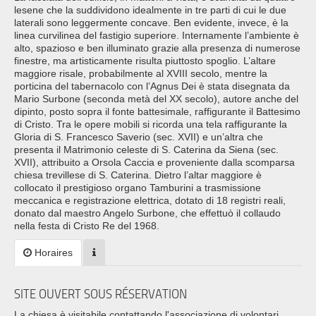
lesene che la suddividono idealmente in tre parti di cui le due
laterali sono leggermente concave. Ben evidente, invece, è la
linea curvilinea del fastigio superiore. Internamente l’ambiente è
alto, spazioso e ben illuminato grazie alla presenza di numerose
finestre, ma artisticamente risulta piuttosto spoglio. L’altare
maggiore risale, probabilmente al XVIII secolo, mentre la
porticina del tabernacolo con l’Agnus Dei è stata disegnata da
Mario Surbone (seconda metà del XX secolo), autore anche del
dipinto, posto sopra il fonte battesimale, raffigurante il Battesimo
di Cristo. Tra le opere mobili si ricorda una tela raffigurante la
Gloria di S. Francesco Saverio (sec. XVII) e un’altra che
presenta il Matrimonio celeste di S. Caterina da Siena (sec.
XVII), attribuito a Orsola Caccia e proveniente dalla scomparsa
chiesa trevillese di S. Caterina. Dietro l’altar maggiore è
collocato il prestigioso organo Tamburini a trasmissione
meccanica e registrazione elettrica, dotato di 18 registri reali,
donato dal maestro Angelo Surbone, che effettuò il collaudo
nella festa di Cristo Re del 1968.
Horaires
SITE OUVERT SOUS RÉSERVATION
La chiesa è visitabile contattando l'associazione di volontari