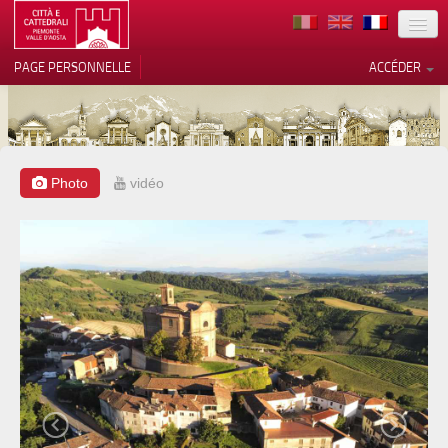
TERRITOIRE
PAGE PERSONNELLE
ACCÉDER
ART
ARCHITECTURE
MUSÉES
Photo
vidéo
Vos choix en matière de
confidentialité
ITINÉRAIRES
Notification lors de la collecte
EVÉNEMENTS
ACCUEIL
BÉNÉVOLES
CONTACTS
PRESS