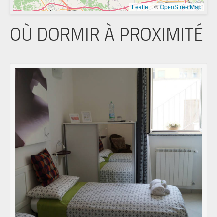
Leaflet
|
©
OpenStreetMap
OÙ DORMIR À PROXIMITÉ