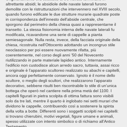
altrettante absidi; le absidiole delle navate laterali furono
demolite con le ristrutturazioni che intervennero nel XVIII secolo,
quando furono edificate le due strutture murarie quadrate poste
in corrispondenza dell'innesto dell'abside centrale, che
sporgono dal perimetro della chiesa quasi a rappresentarne il
transetto. La stessa fisionomia interna delle navate laterali fu
modificata, ricavandone una serie di cappelle a pianta
semiesagonale. Nulla resta, invece, della facciata originale della
chiesa, ricostruita nell'Ottocento adottando un incongruo stile
neoclassico per poi essere nuovamente rifatta, più
coerentemente, nel corso degli anni ‘50 del Novecento
riutilizzando in parte materiale lapideo antico. Internamente
l’edificio non custodisce alcun arredo sacro, tuttavia, assai ricco
e originale è l’apparato scultoreo realizzato su abachi e capitelli,
ancora oggi perfettamente conservato. Ignoto è il nome dello
scultore, o meglio degli scultori, che realizzarono l’apparato
decorativo, sebbene risulti ben riscontrabile lo stile di un’unica
bottega che operò nel cantiere nella prima metà del 1100. I
capitelli figurati in pietra scolpita di ottima fattura sono visibili
solo da tre lati, mentre il quarto è inglobato nei setti murari che
dividono le cappelle, contribuendo così a sostenere la spinta
della volta a botte. Differenti sono i soggetti scolpiti nei capitelli:
si trovano chierubini, motivi vegetali, figure umane e animali,
spesso utilizzate con intento simbolico o di richiamo all’Antico
Testamento.