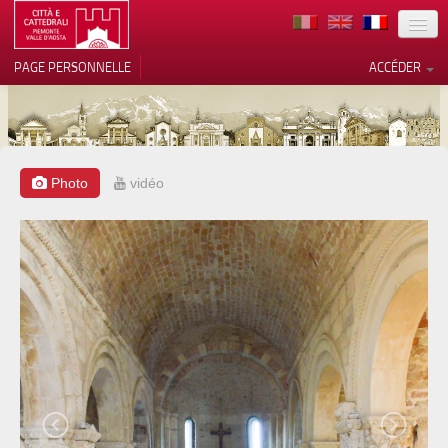
TERRITOIRE
PAGE PERSONNELLE
ACCÉDER
ART
ARCHITECTURE
MUSÉES
Photo
vidéo
Vos choix en matière de
confidentialité
ITINÉRAIRES
Notification lors de la collecte
EVÉNEMENTS
ACCUEIL
BÉNÉVOLES
CONTACTS
PRESS