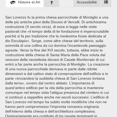
Histoire et Art
Accessibilité
San Lorenzo fu la prima chiesa parrocchiale di Montiglio e una
delle più antiche pievi della Diocesi di Vercelli. Di antichissima
costruzione (X secolo circa), di essa si legge nelle visite
pastorali che «il tempo della di lei fondazione è imperscrutabile
poiché si fa per tradizione che la medesima fosse dedicata al
dio Esculapio». Sorge, come altre chiese del territorio, sulla
sommità di una collina da cui domina l'incantevole paesaggio
agreste. Verso la fine del XVI secolo, tuttavia, ebbe inizio la
costruzione della chiesa di Santa Maria della Pace voluta dal
vescovo della neoistituita diocesi di Casale Monferrato di cui
entrò a far parte anche la parrocchia di Montiglio. La creazione
di una nuova parrocchiale derivava in parte dalle ridotte
dimensioni e dal cattivo stato di conservazione dell'edificio e in
parte «trovandosi la suddetta chiesa di San Lorenzo lontana
dalla terra», ovvero dal centro abitato. L’importanza di
quest’antico edificio per la vita della parrocchia si mantenne
comunque nel tempo vista l’attigua presenza del cimitero in cui
si continuò a seppellire anche nei secoli successivi. L’edificio di
San Lorenzo nel tempo ha subito molte modifiche che non ne
hanno però compromesso l’impronta romanica originaria
dell’interno della chiesa e dell’architettura complessiva.
Originariamente era costituito di tre navate terminanti in