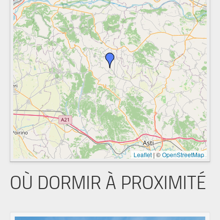
Leaflet
|
©
OpenStreetMap
OÙ DORMIR À PROXIMITÉ