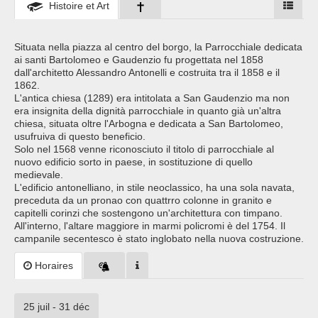
Histoire et Art
Situata nella piazza al centro del borgo, la Parrocchiale dedicata
ai santi Bartolomeo e Gaudenzio fu progettata nel 1858
dall'architetto Alessandro Antonelli e costruita tra il 1858 e il
1862.
L'antica chiesa (1289) era intitolata a San Gaudenzio ma non
era insignita della dignità parrocchiale in quanto già un'altra
chiesa, situata oltre l'Arbogna e dedicata a San Bartolomeo,
usufruiva di questo beneficio.
Solo nel 1568 venne riconosciuto il titolo di parrocchiale al
nuovo edificio sorto in paese, in sostituzione di quello
medievale.
L'edificio antonelliano, in stile neoclassico, ha una sola navata,
preceduta da un pronao con quattrro colonne in granito e
capitelli corinzi che sostengono un'architettura con timpano.
All'interno, l'altare maggiore in marmi policromi è del 1754. Il
campanile secentesco è stato inglobato nella nuova costruzione.
Horaires
25 juil - 31 déc