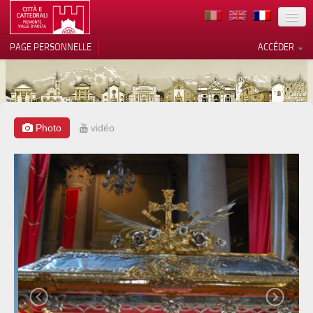
TERRITOIRE
PAGE PERSONNELLE
ACCÉDER
ART
ARCHITECTURE
MUSÉES
Photo
vidéo
Vos choix en matière de
confidentialité
ITINÉRAIRES
Notification lors de la collecte
EVÉNEMENTS
ACCUEIL
BÉNÉVOLES
CONTACTS
PRESS