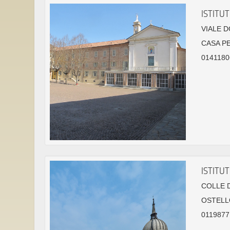
ISTITU
VIALE D
CASA P
0141180
ISTITU
COLLE 
OSTELL
01198771