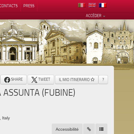
CONTACTS
PRESS
ACCÉDER
alité
SHARE
TWEET
IL MIO ITINERARIO
?
A ASSUNTA (FUBINE)
 Italy
Accessibilité