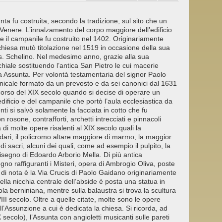
ta fu costruita, secondo la tradizione, sul sito che un
 Venere. L’innalzamento del corpo maggiore dell’edificio
e il campanile fu costruito nel 1402. Originariamente
chiesa mutò titolazione nel 1519 in occasione della sua
. Schelino. Nel medesimo anno, grazie alla sua
hiale sostituendo l’antica San Pietro le cui macerie
ia Assunta. Per volontà testamentaria del signor Paolo
onicale formato da un prevosto e da sei canonici dal 1631
 corso del XIX secolo quando si decise di operare un
edificio e del campanile che portò l’aula ecclesiastica da
i si salvò solamente la facciata in cotto che fu
rosone, contrafforti, archetti intrecciati e pinnacoli
a di molte opere risalenti al XIX secolo quali la
adari, il policromo altare maggiore di marmo, la maggior
edi sacri, alcuni dei quali, come ad esempio il pulpito, la
isegno di Edoardo Arborio Mella. Di più antica
egno raffiguranti i Misteri, opera di Ambrogio Oliva, poste
di nota è la Via Crucis di Paolo Gaidano originariamente
ella nicchia centrale dell’abside è posta una statua in
a berniniana, mentre sulla balaustra si trova la scultura
I secolo. Oltre a quelle citate, molte sono le opere
l’Assunzione a cui è dedicata la chiesa. Si ricorda, ad
X secolo), l’Assunta con angioletti musicanti sulle pareti