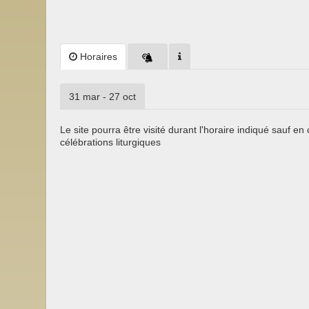
Horaires
31 mar - 27 oct
Le site pourra être visité durant l'horaire indiqué sauf en
célébrations liturgiques