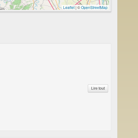
Leaflet
|
©
OpenStreetMap
Lire tout