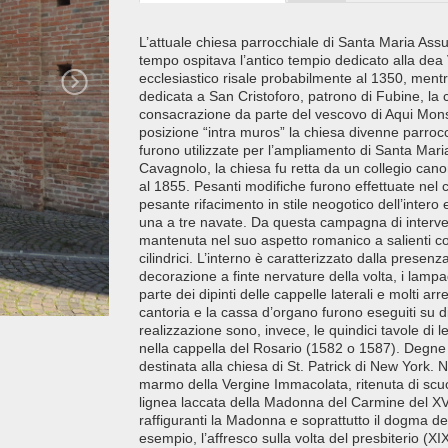
L’attuale chiesa parrocchiale di Santa Maria Assun
tempo ospitava l’antico tempio dedicato alla dea
ecclesiastico risale probabilmente al 1350, mentr
dedicata a San Cristoforo, patrono di Fubine, la 
consacrazione da parte del vescovo di Aqui Mons
posizione “intra muros” la chiesa divenne parrocc
furono utilizzate per l’ampliamento di Santa Mar
Cavagnolo, la chiesa fu retta da un collegio can
al 1855. Pesanti modifiche furono effettuate nel
pesante rifacimento in stile neogotico dell’intero 
una a tre navate. Da questa campagna di intervent
mantenuta nel suo aspetto romanico a salienti con 
cilindrici. L’interno è caratterizzato dalla presenz
decorazione a finte nervature della volta, i lamp
parte dei dipinti delle cappelle laterali e molti arr
cantoria e la cassa d’organo furono eseguiti su d
realizzazione sono, invece, le quindici tavole di l
nella cappella del Rosario (1582 o 1587). Degne 
destinata alla chiesa di St. Patrick di New York. N
marmo della Vergine Immacolata, ritenuta di scuol
lignea laccata della Madonna del Carmine del XVII
raffiguranti la Madonna e soprattutto il dogma del
esempio, l’affresco sulla volta del presbiterio (XI