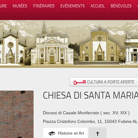
TURE
MUSÉES
ITINÉRAIRES
EVÉNEMENTS
ACCUEIL
BÉNÉVOLES
 lors de la collecte
Vos choix en matière de confidenti
CULTURA A PORTE APERTE
CHIESA DI SANTA MARI
Diocesi di Casale Monferrato
( sec. XV; XIX )
Piazza Cristoforo Colombo, 11, 15043 Fubine AL,
Histoire et Art