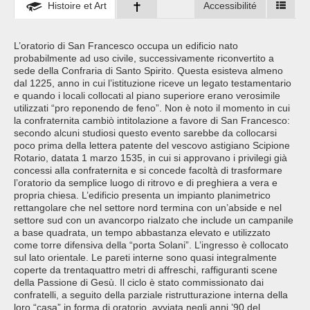
Histoire et Art
Accessibilité
L’oratorio di San Francesco occupa un edificio nato
probabilmente ad uso civile, successivamente riconvertito a
sede della Confraria di Santo Spirito. Questa esisteva almeno
dal 1225, anno in cui l’istituzione riceve un legato testamentario
e quando i locali collocati al piano superiore erano verosimile
utilizzati “pro reponendo de feno”. Non è noto il momento in cui
la confraternita cambiò intitolazione a favore di San Francesco:
secondo alcuni studiosi questo evento sarebbe da collocarsi
poco prima della lettera patente del vescovo astigiano Scipione
Rotario, datata 1 marzo 1535, in cui si approvano i privilegi già
concessi alla confraternita e si concede facoltà di trasformare
l’oratorio da semplice luogo di ritrovo e di preghiera a vera e
propria chiesa. L’edificio presenta un impianto planimetrico
rettangolare che nel settore nord termina con un’abside e nel
settore sud con un avancorpo rialzato che include un campanile
a base quadrata, un tempo abbastanza elevato e utilizzato
come torre difensiva della “porta Solani”. L’ingresso è collocato
sul lato orientale. Le pareti interne sono quasi integralmente
coperte da trentaquattro metri di affreschi, raffiguranti scene
della Passione di Gesù. Il ciclo è stato commissionato dai
confratelli, a seguito della parziale ristrutturazione interna della
loro “casa” in forma di oratorio, avviata negli anni ’90 del