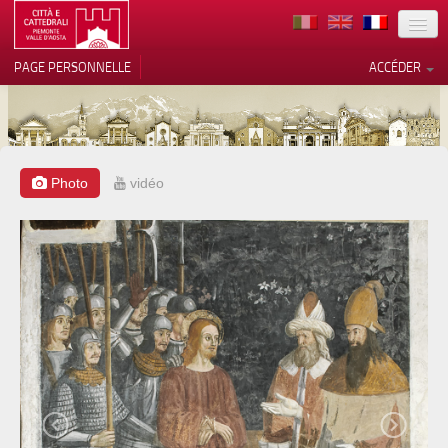
TERRITOIRE
PAGE PERSONNELLE
ACCÉDER
ART
ARCHITECTURE
MUSÉES
Photo
vidéo
Vos choix en matière de
confidentialité
ITINÉRAIRES
Notification lors de la collecte
EVÉNEMENTS
ACCUEIL
BÉNÉVOLES
CONTACTS
PRESS