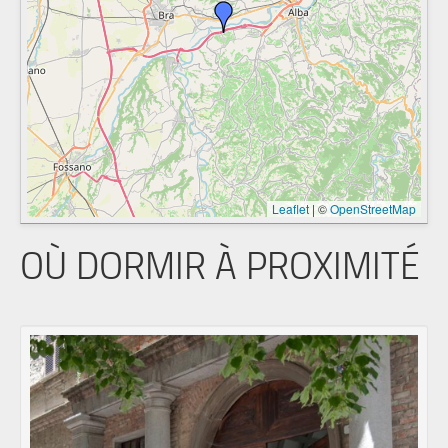
Leaflet
|
©
OpenStreetMap
OÙ DORMIR À PROXIMITÉ