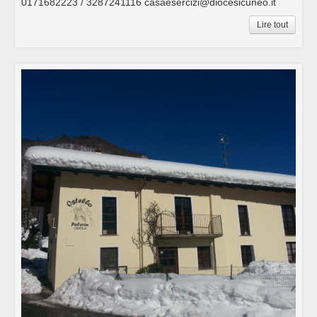
0171682223 / 3287241116 casaesercizi@diocesicuneo.it
Lire tout