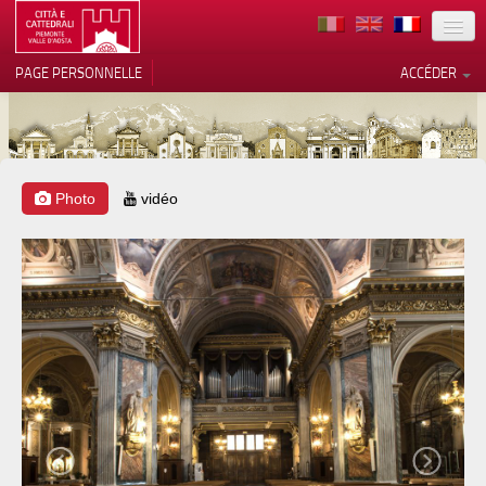
TERRITOIRE
PAGE PERSONNELLE
ACCÉDER
ART
ARCHITECTURE
MUSÉES
Photo
vidéo
Vos choix en matière de
confidentialité
ITINÉRAIRES
Notification lors de la collecte
EVÉNEMENTS
ACCUEIL
BÉNÉVOLES
CONTACTS
PRESS