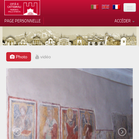
TERRITOIRE
PAGE PERSONNELLE
ACCÉDER
ART
ARCHITECTURE
MUSÉES
Photo
vidéo
Vos choix en matière de
confidentialité
ITINÉRAIRES
Notification lors de la collecte
EVÉNEMENTS
ACCUEIL
BÉNÉVOLES
CONTACTS
PRESS