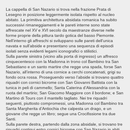
La cappella di San Nazario si trova nella frazione Prata di
Lesegno in posizione leggermente isolata rispetto al nucleo
abitato. La primitiva architettura absidata romanica ha subito
successivi rimaneggiamenti e le pareti interne sono state
affrescate nel XV e XVI secolo da maestranze diverse nelle
forme proprie della pittura tardo gotica del basso Piemonte.
Nell’interno gli affreschi si sviluppano sulle pareti dell’unica
navata e sull’abside e presentano una sequenza di episodi
isolati senza evidenti legami iconografici o stilistici.
Sulla parete sinistra (vicino alla porta di ingresso) un affresco
cinquecentesco con la Madonna in trono col Bambino tra San
Sebastiano e un santo martire che regge una spada, forse San
Nazario, all’interno di una cornice a cerchi concatenati, grigi su
fondo ocra rossa. Proseguendo verso l’abside si trovano quattro
riquadri con cornici bicrome con San Giovanni Battista con la
tunica in peli di cammello; Santa Caterina d’Alessandria con la
ruota del martirio; San Giacomo Maggiore con il bordone; e San
Martino di Tours con il mantello tagliato. Nei tre riquadri
seguenti, piuttosto compromessi, una Madonna col Bambino tra
Santa Margherita d’Antiochia che calpesta un drago, e un
giovane che regge un libro; segue una Crocifissione tra due
Santi.
Sulla parete destra, partendo dalla zona absidale, si trovano tre
riquadri contigui entro cornici bicrome con San Nazario in abiti