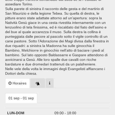
assediare Torino.
Sulla parete di sinistra il racconto delle gesta e del martirio di
San Maurizio e della legione Tebea. Su quella di destra, le
pitture erano state adattate attorno ad un’apertura: sopra la
Natività Gesù giace in una cesta rivestita internamente con un
lenzuolino di tela finissima, ed è riscaldato dal fiato dell’asino e
del bue al quale accarezza il muso. Sulla destra la collina è
punteggiata dalle pecore al pascolo sotto il vigile controllo di un
cane pastore. Sotto l’Adorazione dei Magi divisa dalla finestra in
due riquadri: a sinistra la Madonna ha sulle ginocchia il
Bambino, Melchiorre in ginocchio nell’atto di baciare i piedi al
bambino. Sul lato opposto Baldassarre e Gaspare attendono di
avvicinarsi a Gesù. Alle loro spalle due cavalli con ricche
bardature e due dromedari trattenuti da un palafreniere.
Nelle vele della volta le immagini degli Evangelisti affiancano i
Dottori della chiesa.
Horaires
01 sep - 01 sep
LUN-DOM
09:00 - 18:00