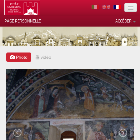
TERRITOIRE
PAGE PERSONNELLE
ACCÉDER
ART
ARCHITECTURE
MUSÉES
Photo
vidéo
Vos choix en matière de
confidentialité
ITINÉRAIRES
Notification lors de la collecte
EVÉNEMENTS
ACCUEIL
BÉNÉVOLES
CONTACTS
PRESS