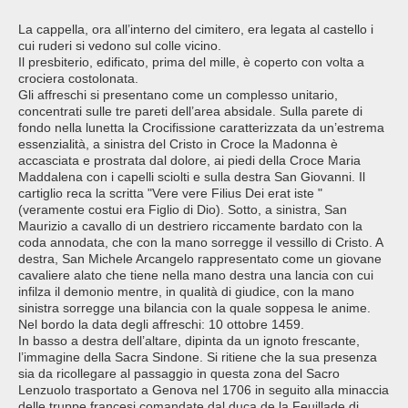
La cappella, ora all’interno del cimitero, era legata al castello i
cui ruderi si vedono sul colle vicino.
Il presbiterio, edificato, prima del mille, è coperto con volta a
crociera costolonata.
Gli affreschi si presentano come un complesso unitario,
concentrati sulle tre pareti dell’area absidale. Sulla parete di
fondo nella lunetta la Crocifissione caratterizzata da un’estrema
essenzialità, a sinistra del Cristo in Croce la Madonna è
accasciata e prostrata dal dolore, ai piedi della Croce Maria
Maddalena con i capelli sciolti e sulla destra San Giovanni. Il
cartiglio reca la scritta "Vere vere Filius Dei erat iste "
(veramente costui era Figlio di Dio). Sotto, a sinistra, San
Maurizio a cavallo di un destriero riccamente bardato con la
coda annodata, che con la mano sorregge il vessillo di Cristo. A
destra, San Michele Arcangelo rappresentato come un giovane
cavaliere alato che tiene nella mano destra una lancia con cui
infilza il demonio mentre, in qualità di giudice, con la mano
sinistra sorregge una bilancia con la quale soppesa le anime.
Nel bordo la data degli affreschi: 10 ottobre 1459.
In basso a destra dell’altare, dipinta da un ignoto frescante,
l’immagine della Sacra Sindone. Si ritiene che la sua presenza
sia da ricollegare al passaggio in questa zona del Sacro
Lenzuolo trasportato a Genova nel 1706 in seguito alla minaccia
delle truppe francesi comandate dal duca de la Feuillade di