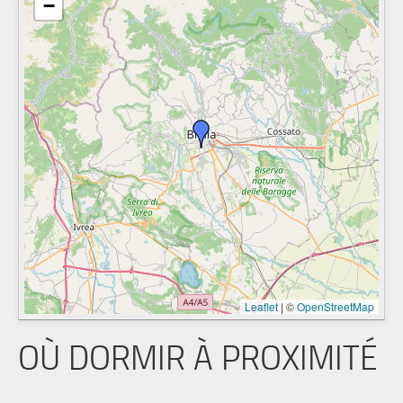
−
Leaflet
|
©
OpenStreetMap
OÙ DORMIR À PROXIMITÉ