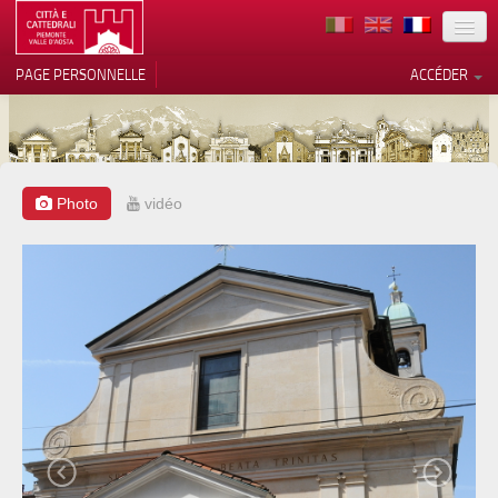
TERRITOIRE
PAGE PERSONNELLE
ACCÉDER
ART
ARCHITECTURE
MUSÉES
Photo
vidéo
Vos choix en matière de
confidentialité
ITINÉRAIRES
Notification lors de la collecte
EVÉNEMENTS
ACCUEIL
BÉNÉVOLES
CONTACTS
PRESS