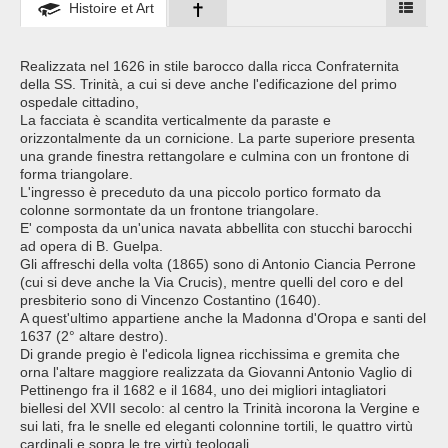
Histoire et Art
Realizzata nel 1626 in stile barocco dalla ricca Confraternita
della SS. Trinità, a cui si deve anche l'edificazione del primo
ospedale cittadino,
La facciata è scandita verticalmente da paraste e
orizzontalmente da un cornicione. La parte superiore presenta
una grande finestra rettangolare e culmina con un frontone di
forma triangolare.
L'ingresso è preceduto da una piccolo portico formato da
colonne sormontate da un frontone triangolare.
E' composta da un'unica navata abbellita con stucchi barocchi
ad opera di B. Guelpa.
Gli affreschi della volta (1865) sono di Antonio Ciancia Perrone
(cui si deve anche la Via Crucis), mentre quelli del coro e del
presbiterio sono di Vincenzo Costantino (1640).
A quest'ultimo appartiene anche la Madonna d'Oropa e santi del
1637 (2° altare destro).
Di grande pregio è l'edicola lignea ricchissima e gremita che
orna l'altare maggiore realizzata da Giovanni Antonio Vaglio di
Pettinengo fra il 1682 e il 1684, uno dei migliori intagliatori
biellesi del XVII secolo: al centro la Trinità incorona la Vergine e
sui lati, fra le snelle ed eleganti colonnine tortili, le quattro virtù
cardinali e sopra le tre virtù teologali.