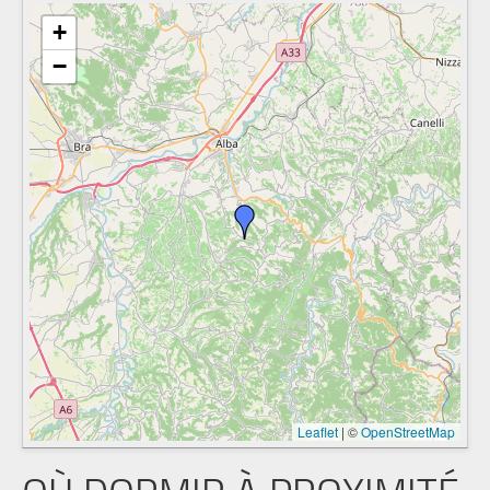
+
−
Leaflet
|
©
OpenStreetMap