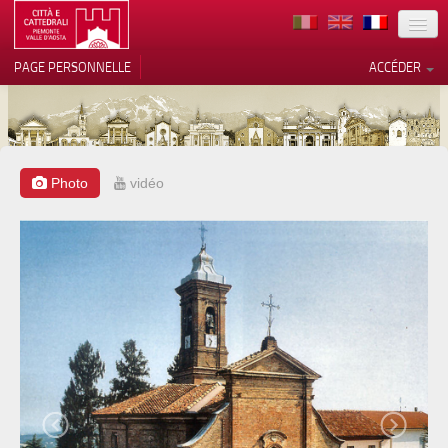
TERRITOIRE
PAGE PERSONNELLE
ACCÉDER
ART
ARCHITECTURE
MUSÉES
Photo
vidéo
Vos choix en matière de
confidentialité
ITINÉRAIRES
Notification lors de la collecte
EVÉNEMENTS
ACCUEIL
BÉNÉVOLES
CONTACTS
PRESS