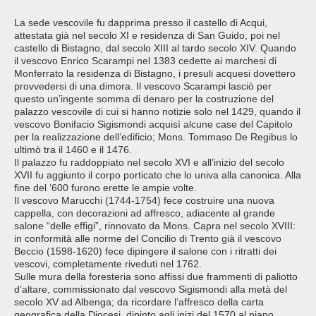
La sede vescovile fu dapprima presso il castello di Acqui,
attestata già nel secolo XI e residenza di San Guido, poi nel
castello di Bistagno, dal secolo XIII al tardo secolo XIV. Quando
il vescovo Enrico Scarampi nel 1383 cedette ai marchesi di
Monferrato la residenza di Bistagno, i presuli acquesi dovettero
provvedersi di una dimora. Il vescovo Scarampi lasciò per
questo un’ingente somma di denaro per la costruzione del
palazzo vescovile di cui si hanno notizie solo nel 1429, quando il
vescovo Bonifacio Sigismondi acquisì alcune case del Capitolo
per la realizzazione dell’edificio; Mons. Tommaso De Regibus lo
ultimò tra il 1460 e il 1476.
Il palazzo fu raddoppiato nel secolo XVI e all’inizio del secolo
XVII fu aggiunto il corpo porticato che lo univa alla canonica. Alla
fine del ‘600 furono erette le ampie volte.
Il vescovo Marucchi (1744-1754) fece costruire una nuova
cappella, con decorazioni ad affresco, adiacente al grande
salone “delle effigi”, rinnovato da Mons. Capra nel secolo XVIII:
in conformità alle norme del Concilio di Trento già il vescovo
Beccio (1598-1620) fece dipingere il salone con i ritratti dei
vescovi, completamente riveduti nel 1762.
Sulle mura della foresteria sono affissi due frammenti di paliotto
d’altare, commissionato dal vescovo Sigismondi alla metà del
secolo XV ad Albenga; da ricordare l’affresco della carta
geografica della Diocesi, dipinto agli inizi del 1570 al piano