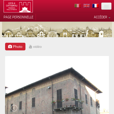
TERRITOIRE
PAGE PERSONNELLE
ACCÉDER
ART
ARCHITECTURE
MUSÉES
Photo
vidéo
Vos choix en matière de
confidentialité
ITINÉRAIRES
Notification lors de la collecte
EVÉNEMENTS
ACCUEIL
BÉNÉVOLES
CONTACTS
PRESS