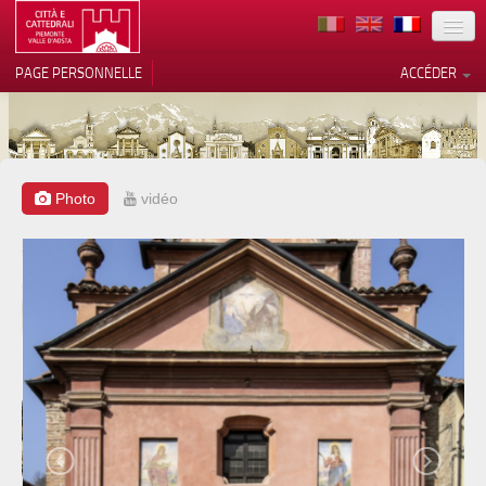
TERRITOIRE
PAGE PERSONNELLE
ACCÉDER
ART
ARCHITECTURE
MUSÉES
Photo
vidéo
Vos choix en matière de
confidentialité
ITINÉRAIRES
Notification lors de la collecte
EVÉNEMENTS
ACCUEIL
BÉNÉVOLES
CONTACTS
PRESS