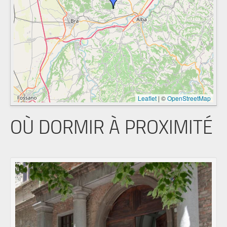
Leaflet
|
©
OpenStreetMap
OÙ DORMIR À PROXIMITÉ