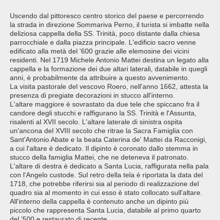
Uscendo dal pittoresco centro storico del paese e percorrendo
la strada in direzione Sommariva Perno, il turista si imbatte nella
deliziosa cappella della SS. Trinità, poco distante dalla chiesa
parrocchiale e dalla piazza principale. L'edificio sacro venne
edificato alla metà del '600 grazie alle elemosine dei vicini
residenti. Nel 1719 Michele Antonio Mattei destina un legato alla
cappella e la formazione dei due altari laterali, databile in quegli
anni, è probabilmente da attribuire a questo avvenimento.
La visita pastorale del vescovo Roero, nell'anno 1662, attesta la
presenza di pregiate decorazioni in stucco all'interno.
L'altare maggiore è sovrastato da due tele che spiccano fra il
candore degli stucchi e raffigurano la SS. Trinità e l'Assunta,
risalenti al XVII secolo. L'altare laterale di sinistra ospita
un'ancona del XVIII secolo che ritrae la Sacra Famiglia con
Sant'Antonio Abate e la beata Caterina de' Mattei da Racconigi,
a cui l'altare è dedicato. Il dipinto è coronato dallo stemma in
stucco della famiglia Mattei, che ne deteneva il patronato.
L'altare di destra è dedicato a Santa Lucia, raffigurata nella pala
con l'Angelo custode. Sul retro della tela è riportata la data del
1718, che potrebbe riferirsi sia al periodo di realizzazione del
quadro sia al momento in cui esso è stato collocato sull'altare.
All'interno della cappella è contenuto anche un dipinto più
piccolo che rappresenta Santa Lucia, databile al primo quarto
del '500 e restaurato di recente.