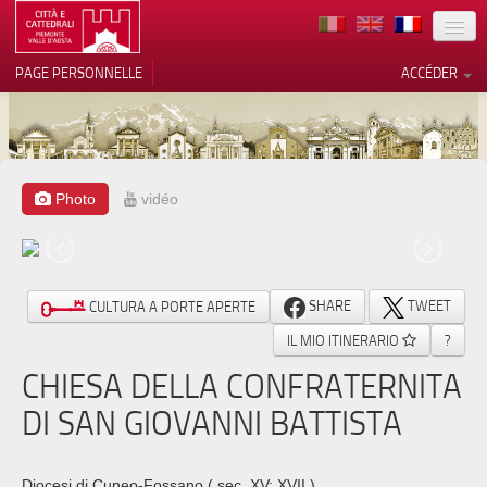
TERRITOIRE
PAGE PERSONNELLE
ACCÉDER
ART
ARCHITECTURE
MUSÉES
Photo
vidéo
Vos choix en matière de
confidentialité
ITINÉRAIRES
Notification lors de la collecte
EVÉNEMENTS
SHARE
TWEET
CULTURA A PORTE APERTE
ACCUEIL
IL MIO ITINERARIO
?
BÉNÉVOLES
CHIESA DELLA CONFRATERNITA
DI SAN GIOVANNI BATTISTA
CONTACTS
PRESS
Diocesi di Cuneo-Fossano
( sec. XV; XVII )