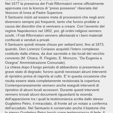
Nel 1677 la presenza dei Frati Riformatori venne ufficialmente
approvata con la licenza di “preso possesso” rilasciata dal
Vescovo di Ivrea al Padre Superiore.
Il Santuario iniziò ad essere meta di processioni che negli anni
divennero sempre più frequenti, tanto che furono proibite a
causa dei disordini che si venivano a creare. Con l’avvento del
regime Napoleonico nel 1802, poi, gli ordini religiosi vennero
sciolti, i Frati Riformatori vennero allontanati e i beni materiali
confiscati e venduti a privati.
Il Santuario quindi rimase chiuso per settant’anni, fino al 1873,
quando, Don Lorenzo Coriasso acquistò l’intero complesso
costituito dalla chiesa, da due sacrestie e dai locali del vecchio
convento (M. Chiara, R. Flogisto, E. Morozzo, “Da Eugenia a
Ozegna” Amministrazione Comunale).
La chiesa dopo il lungo periodo di abbandono si presentava in
grave stato di degrado; furono quindi necessari alcuni interventi
di ripristino prima di riaprirla al culto. E’ in questa occasione che
risulta essere stata completamente revisionata la copertura.
Contemporaneamente vennero anche eseguiti interventi di
ripristino di alcuni locali accessori. Durante questi interventi
vennero trovati alcuni documenti riguardanti la vicenda
dell’apparizione tra i quali la testimonianza scritta dallo stesso
Guglielmo Petro, il miracolato, di fronte ad un notaio a conferma
dell’accaduto. Nel Santuario è conservato anche il bastone che
lo stesso Guglielmo Petro lasciò come testimonianza di fede. Il