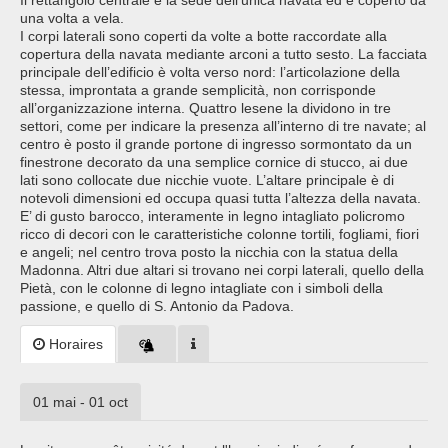
Il rettangolo centrale è la sede dell’unica navata ed è coperto da
una volta a vela.
I corpi laterali sono coperti da volte a botte raccordate alla
copertura della navata mediante arconi a tutto sesto. La facciata
principale dell’edificio è volta verso nord: l’articolazione della
stessa, improntata a grande semplicità, non corrisponde
all’organizzazione interna. Quattro lesene la dividono in tre
settori, come per indicare la presenza all’interno di tre navate; al
centro è posto il grande portone di ingresso sormontato da un
finestrone decorato da una semplice cornice di stucco, ai due
lati sono collocate due nicchie vuote. L’altare principale è di
notevoli dimensioni ed occupa quasi tutta l’altezza della navata.
E’ di gusto barocco, interamente in legno intagliato policromo
ricco di decori con le caratteristiche colonne tortili, fogliami, fiori
e angeli; nel centro trova posto la nicchia con la statua della
Madonna. Altri due altari si trovano nei corpi laterali, quello della
Pietà, con le colonne di legno intagliate con i simboli della
passione, e quello di S. Antonio da Padova.
Horaires
01 mai - 01 oct