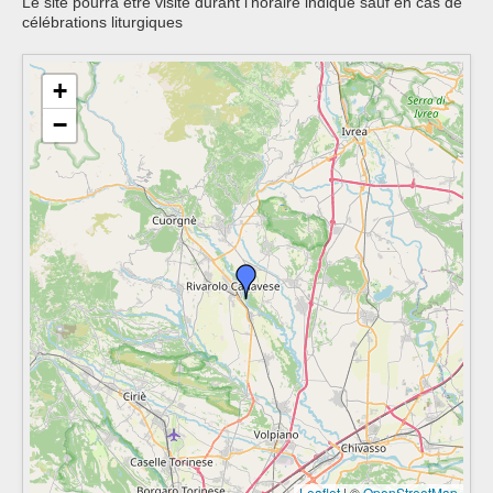
Le site pourra être visité durant l'horaire indiqué sauf en cas de
célébrations liturgiques
+
−
Leaflet
|
©
OpenStreetMap