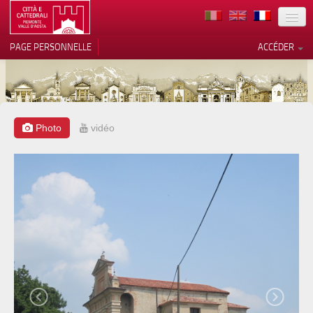
TERRITOIRE
PAGE PERSONNELLE
ACCÉDER
ART
ARCHITECTURE
MUSÉES
Photo
vidéo
Vos choix en matière de
confidentialité
ITINÉRAIRES
Notification lors de la collecte
EVÉNEMENTS
ACCUEIL
BÉNÉVOLES
CONTACTS
PRESS