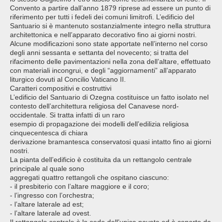
Convento a partire dall’anno 1879 riprese ad essere un punto di
riferimento per tutti i fedeli dei comuni limitrofi. L’edificio del
Santuario si è mantenuto sostanzialmente integro nella struttura
architettonica e nell’apparato decorativo fino ai giorni nostri.
Alcune modificazioni sono state apportate nell’interno nel corso
degli anni sessanta e settanta del novecento; si tratta del
rifacimento delle pavimentazioni nella zona dell’altare, effettuato
con materiali incongrui, e degli “aggiornamenti” all’apparato
liturgico dovuti al Concilio Vaticano II.
Caratteri compositivi e costruttivi
L’edificio del Santuario di Ozegna costituisce un fatto isolato nel
contesto dell’architettura religiosa del Canavese nord-
occidentale. Si tratta infatti di un raro
esempio di propagazione dei modelli dell’edilizia religiosa
cinquecentesca di chiara
derivazione bramantesca conservatosi quasi intatto fino ai giorni
nostri.
La pianta dell’edificio è costituita da un rettangolo centrale
principale al quale sono
aggregati quattro rettangoli che ospitano ciascuno:
- il presbiterio con l’altare maggiore e il coro;
- l’ingresso con l’orchestra;
- l’altare laterale ad est;
- l’altare laterale ad ovest.