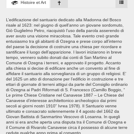
Histoire et Art
L’edificazione del santuario dedicato alla Madonna del Bosco
risale al 1623: nel giugno di quell’anno un giovane sordomuto,
Giò Guglielmo Petro, riacquistò l’uso della parola asserendo di
aver avuto una visione miracolosa. Tale evento creò grande
entusiasmo tra gli abitanti di Ozegna e prese corpo all’interno
del paese la decisione di costruire una chiesa per ricordare e
santificare il luogo dell’apparizione. I lavori iniziarono in breve
tempo, vennero subito donati dai conti di San Martino al
Comune di Ozegna i terreni, e approvato il progetto. Accanto
alla chiesa si decise di edificare anche un convento al fine di
affidare il santuario alla sorveglianza di un gruppo di religiosi. E’
del 1625 un atto di donazione per l’edificio in costruzione e tre
ettari di giornate di terreni attigui da parte del Consiglio ordinario
di Ozegna ai Padri Riformati di S. Francesco (Camillo Boggio, “
Le prime Chiese Cristiane nel Canavese 1887 – Le Chiese del
Canavese d’interesse architettonico archeologico dai primi
secoli ai giorni nostri 1910” Ivrea 1978). Il Santuario venne
ultimato e consacrato solennemente il 4 agosto del 1662 da
Giovan Battista di Sanmartino Vescovo di Losanna. In quegli
anni si era anche aperta una disputa tra il Comune di Ozegna e
il Comune di Rivarolo Canavese circa il possesso di alcune terre
cedute qualche anno prima al convento.