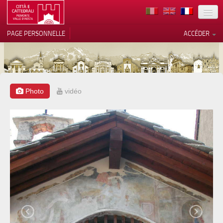
TERRITOIRE
PAGE PERSONNELLE
ACCÉDER
ART
ARCHITECTURE
MUSÉES
Photo
vidéo
Vos choix en matière de
confidentialité
ITINÉRAIRES
Notification lors de la collecte
EVÉNEMENTS
ACCUEIL
BÉNÉVOLES
CONTACTS
PRESS