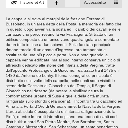
Histoire et Art
Accessibilité
La cappella si trova ai margini della frazione Foresto di
Bussoleno, in un'area detta della Posta, a memoria del fatto che
in questo luogo avveniva la sosta ed il cambio dei cavalli e delle
carrozze che percorrevano la via Francigena. Si tratta di un
edificio composto da un unico vano quadrangolare sormontato
da un tetto in lose a due spioventi. Sulla facciata principale
rimane traccia di un’arcata d’ingresso, ora tamponata e
sostituita da una più piccola porta. Non è noto quando la
cappella venne edificata, ma al suo interno conserva un ciclo di
affreschi dedicato alle storie dell’infanzia della Vergine, tratte
dall’apocrifo Protovangelo di Giacomo, realizzato tra il 1475 e il
1490 da Antoine de Lonhy. Il tema iconografico principale è
distribuito sulle volte della cappella, nelle quali sono visibili le
scene della Cacciata di Gioacchino dal Tempio, il Sogno di
Gioacchino nel deserto (da notare la similitudine tra la
conformazione urbana di Susa e quella della città murata
raffigurata sullo sfondo della scena), l’Incontro tra Gioacchino ed
Anna alla Porta d’Oro di Gerusalemme, la Nascita della Vergine.
L’area absidale è occupata da un’intensa raffigurazione della
Pietà, mentre le pareti laterali ospitano una teoria di santi così
distribuiti: a nord San Pietro Martire, San Bartolomeo, Santa
Caterina d’Alessandria, San Sebastiano, un santo benedettino