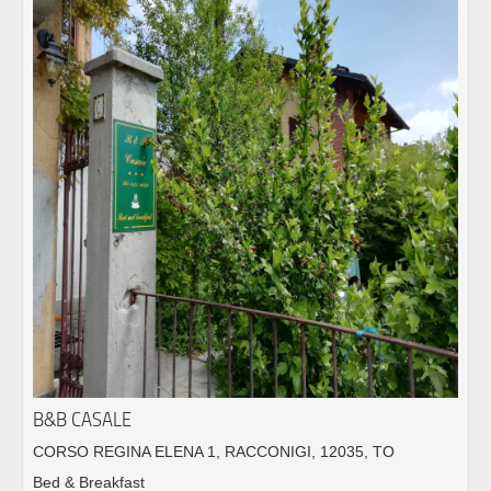
B&B CASALE
CORSO REGINA ELENA 1, RACCONIGI, 12035, TO
Bed & Breakfast