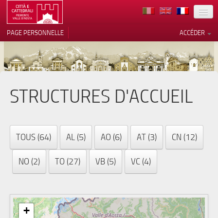
TERRITOIRE
PAGE PERSONNELLE
ACCÉDER
ART
ARCHITECTURE
MUSÉES
STRUCTURES D'ACCUEIL
Vos choix en matière de
confidentialité
ITINÉRAIRES
Notification lors de la collecte
EVÉNEMENTS
TOUS (64)
AL (5)
AO (6)
AT (3)
CN (12)
ACCUEIL
NO (2)
TO (27)
VB (5)
VC (4)
BÉNÉVOLES
CONTACTS
PRESS
+