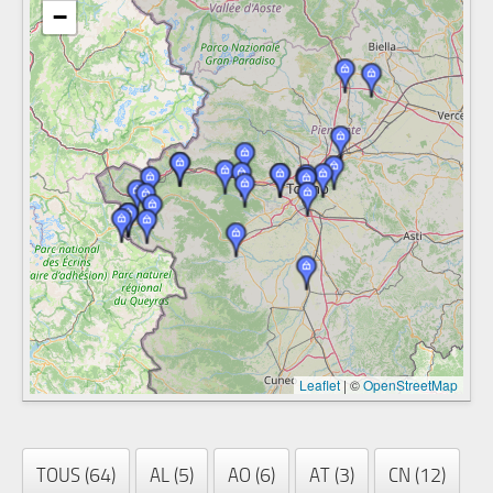
−
Leaflet
|
©
OpenStreetMap
TOUS (64)
AL (5)
AO (6)
AT (3)
CN (12)