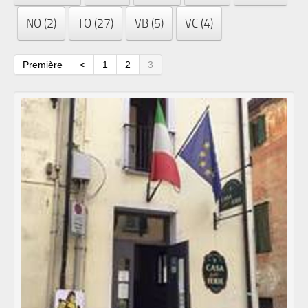
NO (2)
TO (27)
VB (5)
VC (4)
Première
<
1
2
3