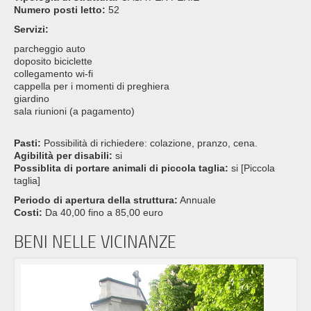
Numero posti letto:
52
Servizi:
parcheggio auto
doposito biciclette
collegamento wi-fi
cappella per i momenti di preghiera
giardino
sala riunioni (a pagamento)
Pasti:
Possibilità di richiedere: colazione, pranzo, cena.
Agibilità per disabili:
si
Possiblita di portare animali di piccola taglia:
si [Piccola
taglia]
Periodo di apertura della struttura:
Annuale
Costi:
Da 40,00 fino a 85,00 euro
BENI NELLE VICINANZE