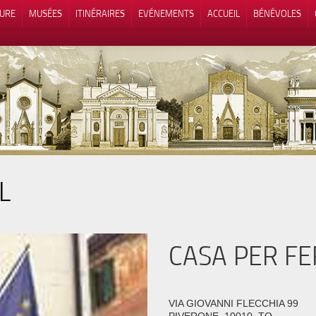
TURE
MUSÉES
ITINÉRAIRES
EVÉNEMENTS
ACCUEIL
BÉNÉVOLES
L
 lors de la collecte
Vos choix en matière de confidenti
CASA PER FE
VIA GIOVANNI FLECCHIA 99