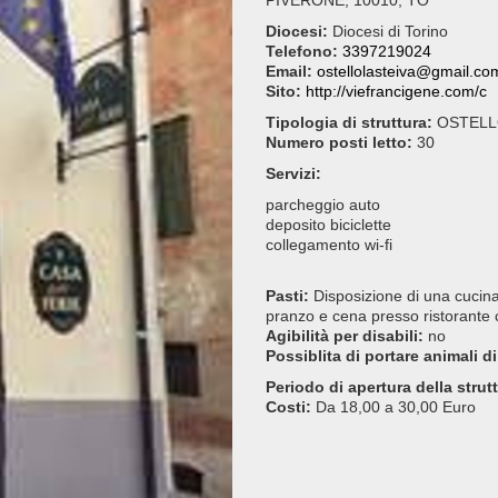
PIVERONE, 10010, TO
Diocesi:
Diocesi di Torino
Telefono:
3397219024
Email:
ostellolasteiva@gmail.co
Sito:
http://viefrancigene.com/c
Tipologia di struttura:
OSTEL
Numero posti letto:
30
Servizi:
parcheggio auto
deposito biciclette
collegamento wi-fi
Pasti:
Disposizione di una cucina 
pranzo e cena presso ristorante
Agibilità per disabili:
no
Possiblita di portare animali di
Periodo di apertura della strut
Costi:
Da 18,00 a 30,00 Euro