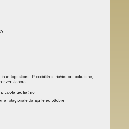
m
LO
in autogestione. Possibilità di richiedere colazione,
 convenzionato.
 piccola taglia:
no
tura:
stagionale da aprile ad ottobre