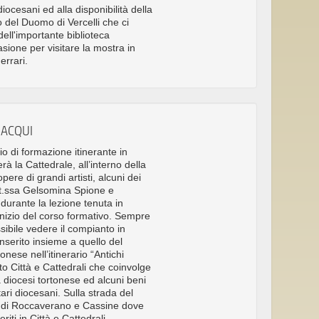
diocesani ed alla disponibilità della
 del Duomo di Vercelli che ci
dell'importante biblioteca
sione per visitare la mostra in
rrari.
 ACQUI
io di formazione itinerante in
terà la Cattedrale, all’interno della
ere di grandi artisti, alcuni dei
ott.ssa Gelsomina Spione e
 durante la lezione tenuta in
nizio del corso formativo. Sempre
sibile vedere il compianto in
inserito insieme a quello del
ese nell’itinerario “Antichi
o Città e Cattedrali che coinvolge
la diocesi tortonese ed alcuni beni
tari diocesani. Sulla strada del
hi di Roccaverano e Cassine dove
riti in Città e Cattedrali.