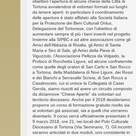
obiettivo l’apertura di alcune chiese della Città di
Tortona avvalendosi di volontari formati sui luoghi
da tenere aperti. In particolare il coordinamento
delle aperture è stato affidato alla Società Italiana
per la Protezione dei Beni Culturali Onlus,
Delegazione del Tortonese, con l’obiettivo di
aumentare sempre di più i beni inseriti nel progetto.
Insieme alla SIPBC e ad altre associazioni come gli
Amici dell’Abbazia di Rivalta, gli Amici di Santa
Maria e Siro di Sale, gli Amici della Pieve di
Viguzzolo, l’Associazione Pellizza da Volpedo, la
Proloco di Rocchetta Ligure, ed alcune confraternite
come quelle degli oratori di San Carlo e San Rocco
a Tortona, della Maddalena di Novi Ligure, dei Rossi
e dei Bianchi a Serravalle Scrivia, di San Rocco a
Casalnoceto, cui si unisce la Collegiata di Casei
Gerola, siamo riusciti ad avere un circuito composto
da diciannove “Chiese Aperte” da volontari sul
territorio diocesano. Anche per il 2018 desideriamo
proporre un corso di formazione gratuito rivolto sia
ai volontari già associati, sia a quelli che vorranno
diventarlo. Il corso verrà ufficialmente presentato il
9 marzo 2018, ore 21, nei locali del Polo Culturale
Diocesano di Tortona (Via Seminario, 7). Gli incontri
saranno articolati in due moduli, uno consistente in