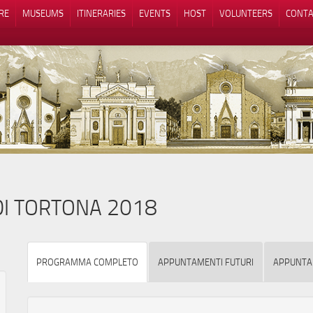
RE
MUSEUMS
ITINERARIES
EVENTS
HOST
VOLUNTEERS
CONTA
Notice at collection
Your Privacy Choices
 DI TORTONA 2018
PROGRAMMA COMPLETO
APPUNTAMENTI FUTURI
APPUNTA