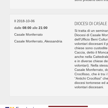
Il 2018-10-06
DIOCESI DI CASAL
dalle
08:00
alle
21:00
Si tratta di un seminar
Casale Monferrato
Diocesi di Casale Mon
dell’Ufficio Beni Cultur
Casale Monferrato, Alessandria
volontari diocesani il
chiese sono custodit
Caccia, detto il Monca
anche nella Cattedral
e in diverse chiese de
volontari). Nella stess
Casale Monferrato, dov
Crocifisso, che è tra i 
“Antichi Crocifissi” che
diocesi tortonese ed al
volontari diocesani.