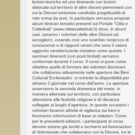
lezioni teoriche ed uno itinerante con lezioni
dislocate sul territorio di altre diocesi piemontesi con
cui la Diocesi tortonese condivide progettualità di
rete ormai da anni. In particolare verranno proposti
alcuni itinerari tematici presenti sul Portale “Città e
Cattedrali” (www.cittaecattedrali.it) dove, in alcuni
casi, saranno i volontari delle altre Diocesi ad
accoglierci, creando così uno scambio reciproco di
conoscenze e di rapporti umani che sono il valore
aggiunto caratterizzante iniziative come queste. I
seminari itineranti (con posti limitati) verranno
confermati durante il corso. Il corso si pone come
obiettivo quello di formare dei volontari diocesani
che collaborino attivamente nelle aperture dei Beni
Culturali Ecclesiastici: si richiede la disponibilità per
almeno 2 giornate nel corso dell’anno. Le aperture
avverranno la seconda domenica del mese, in
maniera alternata sul territorio, con particolare
attenzione alle festività religiose e di rilevanza
collegate ai luoghi d’apertura. In queste occasioni i
volontari faranno attività di vigilanza sui beni e
forniranno informazioni di base ai visitatori. Come
per le precedenti edizioni, i partecipanti al corso
devono essere già iscritti o iscriversi ad Associazioni
di Volontariato che collaborano con la Diocesi, tra le