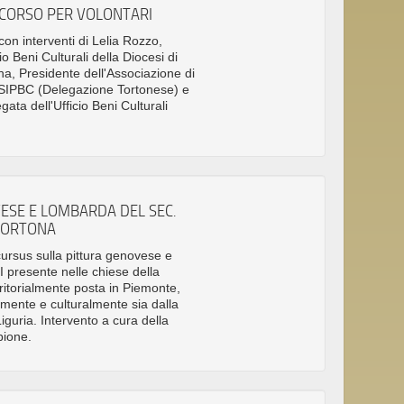
 CORSO PER VOLONTARI
con interventi di Lelia Rozzo,
io Beni Culturali della Diocesi di
a, Presidente dell'Associazione di
e SIPBC (Delegazione Tortonese) e
ata dell'Ufficio Beni Culturali
ESE E LOMBARDA DEL SEC.
 TORTONA
cursus sulla pittura genovese e
 presente nelle chiese della
rritorialmente posta in Piemonte,
amente e culturalmente sia dalla
guria. Intervento a cura della
pione.