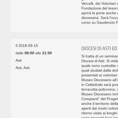
Vercelli, dei Volontari 
Fondazione del tesoro
aprirà le porte anche 
diocesana. Sarà l'occa
corso su Gaudenzio Fe
Il 2018-09-15
DIOCESI DI ASTI ED
dalle
08:00
alle
21:00
Si tratta di un seminar
Asti
Diocesi di Asti. Si visi
quale sono custodite op
Asti, Asti
quali studiati dalla d
presentati ai volontari
Museo Diocesano all’i
in Cattedrale sarà pos
terracotta policroma, 
Museo Diocesano torton
Compianti” del Progett
anche il territorio del
aperti dai nostri volon
ritorno visita ai borg
sono presenti beni inse