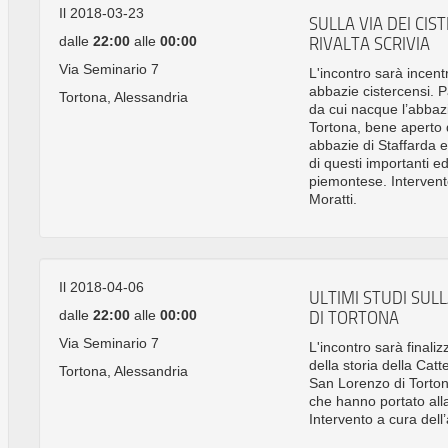
Il 2018-03-23
SULLA VIA DEI CIS
dalle
22:00
alle
00:00
RIVALTA SCRIVIA
Via Seminario 7
L'incontro sarà incentr
abbazie cistercensi. P
Tortona, Alessandria
da cui nacque l’abbazia
Tortona, bene aperto da
abbazie di Staffarda e 
di questi importanti edif
piemontese. Intervento
Moratti.
Il 2018-04-06
ULTIMI STUDI SUL
dalle
22:00
alle
00:00
DI TORTONA
Via Seminario 7
L'incontro sarà final
della storia della Cat
Tortona, Alessandria
San Lorenzo di Torton
che hanno portato alla
Intervento a cura dell’