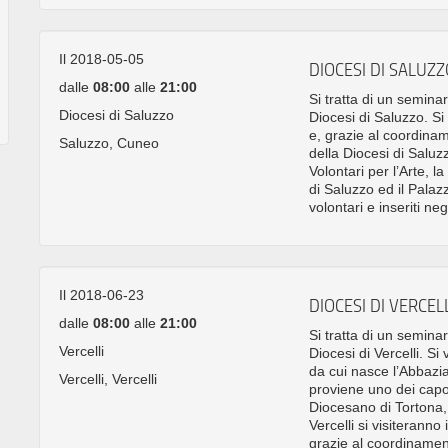
Il 2018-05-05
DIOCESI DI SALUZZ
dalle
08:00
alle
21:00
Si tratta di un seminar
Diocesi di Saluzzo
Diocesi di Saluzzo. Si
e, grazie al coordiname
Saluzzo, Cuneo
della Diocesi di Saluz
Volontari per l’Arte, l
di Saluzzo ed il Palaz
volontari e inseriti negl
Il 2018-06-23
DIOCESI DI VERCELL
dalle
08:00
alle
21:00
Si tratta di un seminar
Vercelli
Diocesi di Vercelli. Si
da cui nasce l’Abbazia 
Vercelli, Vercelli
proviene uno dei capo
Diocesano di Tortona, i
Vercelli si visiterann
grazie al coordinamento