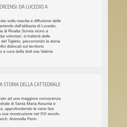
TERCENSI: DA LUCEDIO A
ato sulla nascita e diffusione delle
artendo dall’abbazia di Lucedio,
 di Rivalta Scrivia vicino a
i volontari, si tratterà delle
del Tiglieto, percorrendo la storia
ici dislocati sul territorio
 a cura della dott.ssa Valeria
LA STORIA DELLA CATTEDRALE
izzato ad una maggiore conoscenza
tedrale di Santa Maria Assunta e
a, approfondendo le varie fasi
 sua ricostruzione nel XVI secolo.
arch. Antonella Perin.