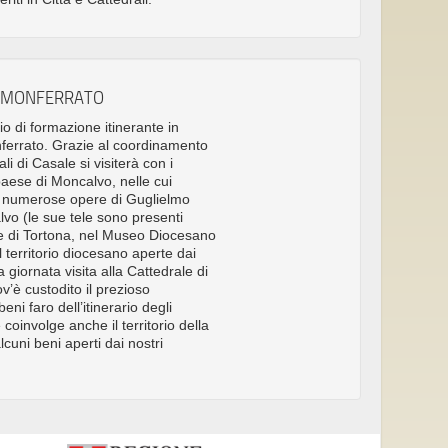
E MONFERRATO
io di formazione itinerante in
ferrato. Grazie al coordinamento
ali di Casale si visiterà con i
 paese di Moncalvo, nelle cui
e numerose opere di Guglielmo
lvo (le sue tele sono presenti
e di Tortona, nel Museo Diocesano
l territorio diocesano aperte dai
a giornata visita alla Cattedrale di
’è custodito il prezioso
beni faro dell’itinerario degli
 coinvolge anche il territorio della
cuni beni aperti dai nostri