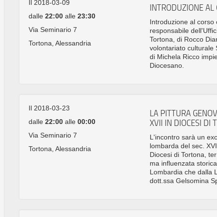
Il 2018-03-09
INTRODUZIONE AL
dalle
22:00
alle
23:30
Introduzione al corso 
Via Seminario 7
responsabile dell'Uffic
Tortona, di Rocco Dian
Tortona, Alessandria
volontariato cultural
di Michela Ricco impieg
Diocesano.
Il 2018-03-23
LA PITTURA GENOV
dalle
22:00
alle
00:00
XVII IN DIOCESI DI
Via Seminario 7
L'incontro sarà un ex
lombarda del sec. XVII
Tortona, Alessandria
Diocesi di Tortona, te
ma influenzata storic
Lombardia che dalla Li
dott.ssa Gelsomina S