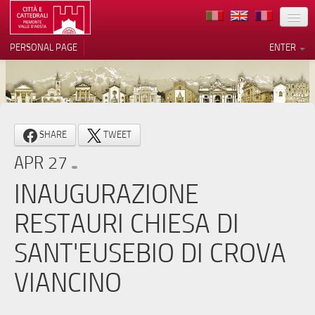
LOCATION
PERSONAL PAGE
ENTER
ART
ARCHITECTURE
MUSEUMS
Your Privacy Choices
SHARE
TWEET
ITINERARIES
Notice at collection
APR 27
EVENTS
INAUGURAZIONE
HOST
RESTAURI CHIESA DI
VOLUNTEERS
SANT'EUSEBIO DI CROVA
CONTACTS
VIANCINO
PRESS