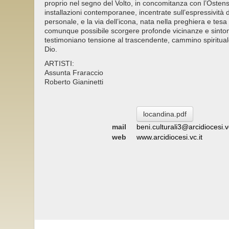
proprio nel segno del Volto, in concomitanza con l’Osten
installazioni contemporanee, incentrate sull’espressività d
personale, e la via dell’icona, nata nella preghiera e tes
comunque possibile scorgere profonde vicinanze e sinton
testimoniano tensione al trascendente, cammino spirituale
Dio.
ARTISTI:
Assunta Fraraccio
Roberto Gianinetti
locandina.pdf
mail
beni.culturali3@arcidiocesi.vc
web
www.arcidiocesi.vc.it