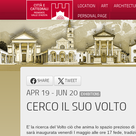
LOCATION
ART
ARCHITECTU
PERSONAL PAGE
SHARE
TWEET
APR 19 - JUN 20
EXHIBITIONS
CERCO IL SUO VOLTO
E’ la ricerca del Volto ciò che anima lo spazio prezioso d
sarà inaugurata venerdì I maggio alle ore 17 fede, tradiz