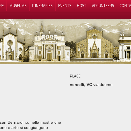
RE
MUSEUMS
ITINERARIES
EVENTS
HOST
VOLUNTEERS
CONTA
Notice at collection
Your Privacy Choices
PLACE
vercelli, VC
via duomo
i san Bernardino: nella mostra che
ione e arte si congiungono