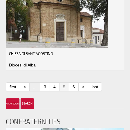
CHIESA DI SANT'AGOSTINO
Diocesi di Alba
first
<
...
3
4
5
6
>
last
CONFRATERNITIES