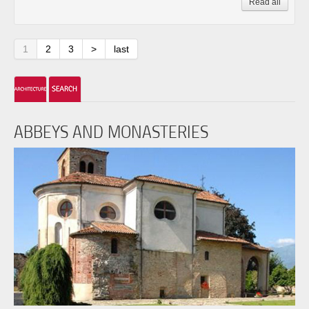
Read all
1
2
3
>
last
ABBEYS AND MONASTERIES