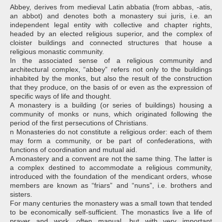
Abbey, derives from medieval Latin abbatia (from abbas, -atis,
an abbot) and denotes both a monastery sui juris, i.e. an
independent legal entity with collective and chapter rights,
headed by an elected religious superior, and the complex of
cloister buildings and connected structures that house a
religious monastic community.
In the associated sense of a religious community and
architectural complex, “abbey” refers not only to the buildings
inhabited by the monks, but also the result of the construction
that they produce, on the basis of or even as the expression of
specific ways of life and thought.
A monastery is a building (or series of buildings) housing a
community of monks or nuns, which originated following the
period of the first persecutions of Christians.
n Monasteries do not constitute a religious order: each of them
may form a community, or be part of confederations, with
functions of coordination and mutual aid.
A monastery and a convent are not the same thing. The latter is
a complex destined to accommodate a religious community,
introduced with the foundation of the mendicant orders, whose
members are known as “friars” and “nuns”, i.e. brothers and
sisters.
For many centuries the monastery was a small town that tended
to be economically self-sufficient. The monastics live a life of
prayer and work, often manual, but with very important