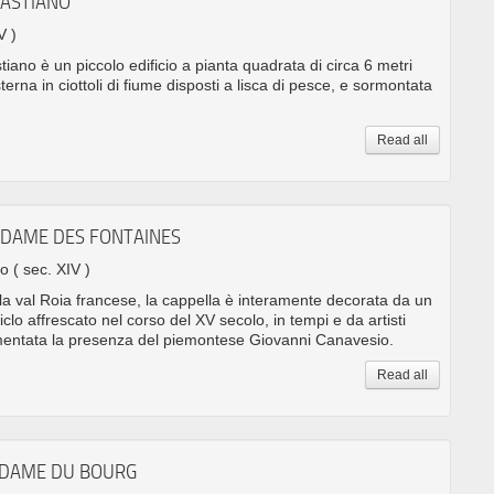
BASTIANO
V )
iano è un piccolo edificio a pianta quadrata di circa 6 metri
erna in ciottoli di fiume disposti a lisca di pesce, e sormontata
Read all
-DAME DES FONTAINES
no
( sec. XIV )
la val Roia francese, la cappella è interamente decorata da un
clo affrescato nel corso del XV secolo, in tempi e da artisti
cumentata la presenza del piemontese Giovanni Canavesio.
Read all
-DAME DU BOURG