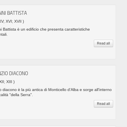
NNI BATTISTA
XV; XVI; XVII )
 Battista è un edificio che presenta caratteristiche
tali.
Read all
NZIO DIACONO
XII; XIII )
 diacono è la più antica di Monticello d'Alba e sorge all'interno
alità "della Serra".
Read all