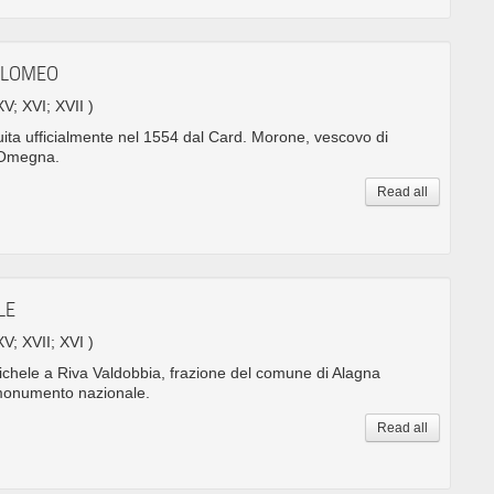
TOLOMEO
XV; XVI; XVII )
uita ufficialmente nel 1554 dal Card. Morone, vescovo di
 Omegna.
Read all
LE
XV; XVII; XVI )
ichele a Riva Valdobbia, frazione del comune di Alagna
 monumento nazionale.
Read all