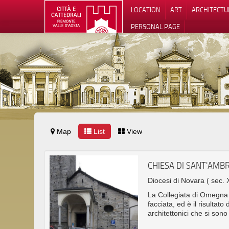
LOCATION
ART
ARCHITECTU
PERSONAL PAGE
Map
List
View
CHIESA DI SANT'AMB
Diocesi di Novara
( sec. 
La Collegiata di Omegna 
facciata, ed è il risultato
architettonici che si sono