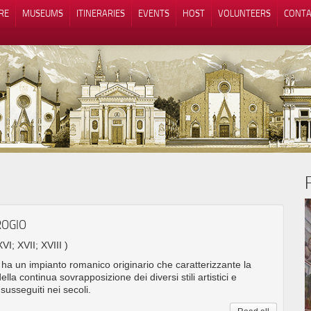
RE
MUSEUMS
ITINERARIES
EVENTS
HOST
VOLUNTEERS
CONTA
Notice at collection
Your Privacy Choices
ROGIO
XVI; XVII; XVIII )
ha un impianto romanico originario che caratterizzante la
 della continua sovrapposizione dei diversi stili artistici e
 susseguiti nei secoli.