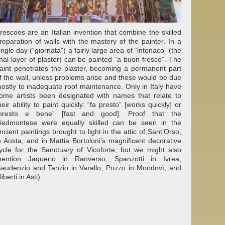
rescoes are an Italian invention that combine the skilled
reparation of walls with the mastery of the painter. In a
ingle day (“giornata”) a fairly large area of “intonaco” (the
inal layer of plaster) can be painted “a buon fresco”. The
aint penetrates the plaster, becoming a permanent part
f the wall, unless problems arise and these would be due
ostly to inadequate roof maintenance. Only in Italy have
ome artists been designated with names that relate to
heir ability to paint quickly: “fa presto” [works quickly] or
presto e bene” [fast and good]. Proof that the
iedmontese were equally skilled can be seen in the
ncient paintings brought to light in the attic of Sant’Orso,
n Aosta, and in Mattia Bortoloni’s magnificent decorative
ycle for the Sanctuary of Vicoforte, but we might also
ention Jaquerio in Ranverso, Spanzotti in Ivrea,
audenzio and Tanzio in Varallo, Pozzo in Mondovì, and
liberti in Asti).