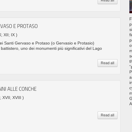
Read all
F
p
ERVASO E PROTASO
s
; XII; IX )
f
p
ei Santi Gervaso e Protaso (o Gervasio e Protasio)
o
 battistero, uno dei monumenti più significativi del Lago
m
s
t
Read all
“
P
a
i
c
NNI ALLE CONCHE
m
; XVII; XVIII )
G
A
Read all