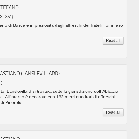
STEFANO
 X; XV )
ano di Busca è impreziosita dagli affreschi dei fratelli Tommaso
Read all
BASTIANO (LANSLEVILLARD)
 )
o, Lanslevillard si trovava sotto la giurisdizione dell’ Abbazia
e. All’interno è decorata con 132 metri quadrati di affreschi
 di Pinerolo.
Read all