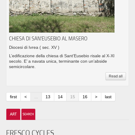
CHIESA DI SAN'EUSEBIO AL MASERO
Diocesi di Ivrea
( sec. XV )
L’edificazione della chiesa di Sant’Eusebio risale al X-XI
secolo. E’ a navata unica, terminante con un’abside
semicircolare.
Read all
first
<
...
13
14
15
16
>
last
FRESCO CYCLES