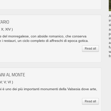
A
i
ZARIO
s
. X; XIV )
a
p
che del monregalese, con abside romanico, che conserva
i
i restauri, un ciclo completo di affreschi di epoca gotica.
a
f
Read all
w
f
ANNI AL MONTE
V; V; VI )
i è uno dei più importanti monumenti della Valsesia dove arte,
Read all