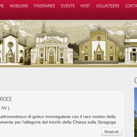
RE
MUSEUMS
ITINERARIES
EVENTS
HOST
VOLUNTEERS
CONTA
Notice at collection
Your Privacy Choices
CROCE
. XV )
attrocentesco di gotico monregalese con il raro motivo della
ivente per l’allegoria del trionfo della Chiesa sulla Sinagoga.
Read all