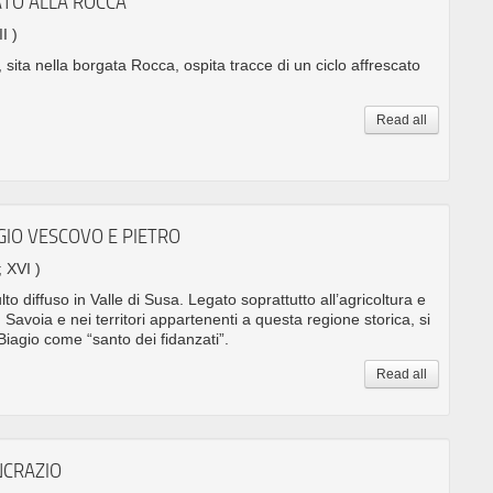
ATO ALLA ROCCA
I )
 sita nella borgata Rocca, ospita tracce di un ciclo affrescato
Read all
GIO VESCOVO E PIETRO
; XVI )
to diffuso in Valle di Susa. Legato soprattutto all’agricoltura e
in Savoia e nei territori appartenenti a questa regione storica, si
 Biagio come “santo dei fidanzati”.
Read all
NCRAZIO