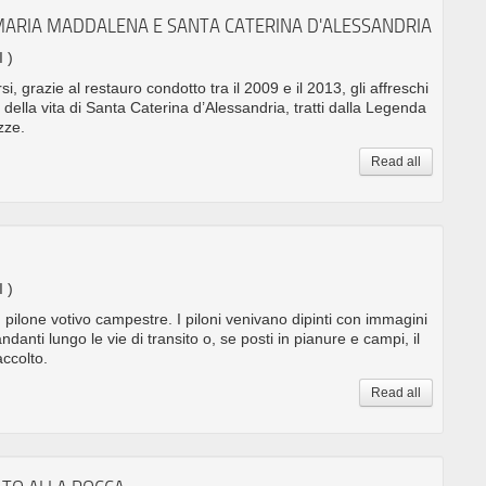
MARIA MADDALENA E SANTA CATERINA D'ALESSANDRIA
I )
, grazie al restauro condotto tra il 2009 e il 2013, gli affreschi
 della vita di Santa Caterina d’Alessandria, tratti dalla Legenda
zze.
Read all
I )
n pilone votivo campestre. I piloni venivano dipinti con immagini
danti lungo le vie di transito o, se posti in pianure e campi, il
accolto.
Read all