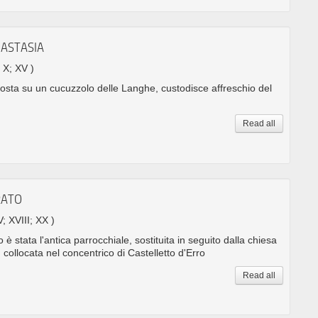
NASTASIA
. X; XV )
posta su un cucuzzolo delle Langhe, custodisce affreschio del
Read all
RATO
V; XVIII; XX )
è stata l'antica parrocchiale, sostituita in seguito dalla chiesa
collocata nel concentrico di Castelletto d'Erro
Read all