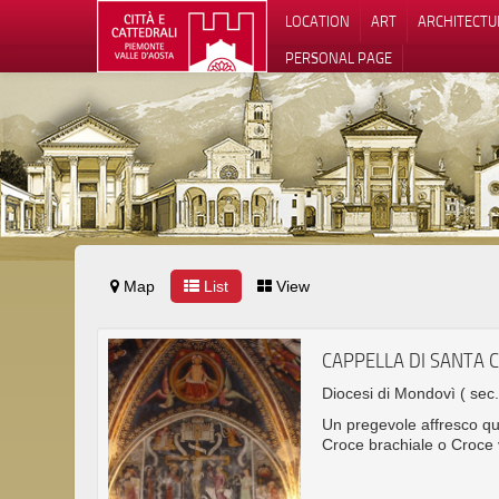
LOCATION
ART
ARCHITECTU
PERSONAL PAGE
Map
List
View
CAPPELLA DI SANTA 
Diocesi di Mondovì
( sec
Un pregevole affresco qu
Croce brachiale o Croce v